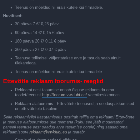
Teenus on mõeldud nii eraisikutele kui firmadele.
Huvilised:
30 päeva 7 €/ 0,23 päev
90 päeva 14 €/ 0,15 € päev
180 päeva 20 €/ 0,11 € päev
360 päeva 27 €/ 0,07 € päev
Teenuse tellimisel väljastatakse arve ja tasuda saab ainult
ülekandega.
Teenus on mõeldud nii eraisikutele kui firmadele.
Ettevõtte reklaam foorumis- reeglid
Reklaami eest tasumine annab õiguse reklaamida oma
toodet/teenust
http://foorum.vwklubi.ee/
veebikeskkonnas.
Reklaam alafoorumis - Ettevõtete teenused ja sooduspakkumised -
on ettevõtetele tasuline.
Selle reklaamiviisi kasutamiseks postitab tellija oma reklaami Ettevõtete
ja teenuse alafoorumisse uue teemana (kuhu see jääb moderaatori
paneeli teenuse eest saadud arve tasumise ootele) ning saadab oma
reklaamisoovi
reklaam@vwklubi.eu
ja teatab: