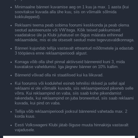
Minimaalne bänneri kuvamise aeg on 1 kuu ja max. 1 aasta (kui
soovitakse kuvada alla ühe kuu, siis on võimalik sõlmida
kokkuleppeid).
Reklaami teema peab sobima foorumi keskkonda ja peab olema
seotud autoteenuste või VW’itega. Kõik teised pakkumised
vaadatakse üle ja Klubi juhatusel on õigus määrata erihinnad
reklaamidele, mis ei ole otseselt seotud meie tegevusvaldkonnaga.
Bänneri kujundab tellija vastavalt etteantud mõõtmetele ja edastab
3 tööpäeva enne reklaamiperioodi algust.
Korraga võib olla ühel pinnal aktiivseid bännereid kuni 3, mida
kuvatakse vaheldumisi. Iga järgnev bänner on 10% kallim.
Bännerid võivad olla nii staatilised kui ka liikuvad.
Kui foorumis või kodulehel esineb tehnilisi rikkeid ja sellel ajal
reklaami ei ole võimalik kuvada, siis reklaamiperiood pikeneb selle
võrra. Kui reklaampind on vaba, siis saab kohe pikendamist
rakendada, kui reklaampind on juba broneeritud, siis saab reklaami
kuvada, kui pind on vaba.
Tellija võib reklaamiperioodi jooksul bännereid vahetada max. 2
korda kuus.
Eesti Volkswageni Klubi jätab õiguse muuta hinnakirja vastavalt
vajadusele.