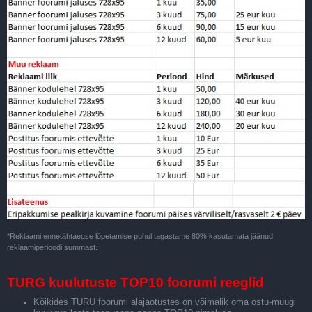
*Reklaami ennetähtaegse lõpetamise puhul tagastame 80% kasutamata jäänud
reklaamiperioodi summast.
TURG kuulutuste TOP10 foorumi reeglid
Kõikides TURU foorumi alajaotustes on võimalik oma ostu-müügi