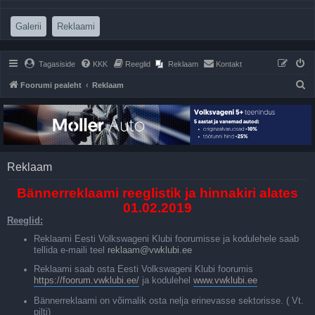
(Opens a new tab)
(Opens a new tab)
Galerii
Reklaami
Tagasiside
KKK
Reeglid
Reklaam
Kontakt
O
Foorumi pealeht
Reklaam
t
s
i
Reklaam
Bännerreklaami reeglistik ja hinnakiri alates
01.02.2019
Reeglid:
Reklaami Eesti Volkswageni Klubi foorumisse ja kodulehele saab
tellida e-maili teel
reklaam@vwklubi.ee
Reklaami saab osta Eesti Volkswageni Klubi foorumis
https://foorum.vwklubi.ee/
ja kodulehel
www.vwklubi.ee
Bännerreklaami on võimalik osta nelja erinevasse sektorisse. ( Vt.
pilti)