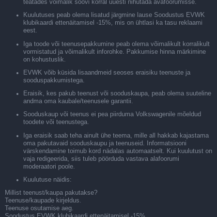
teatades võimalik soovi korral uuesti nihutada avafoorumisse.
Kuulutuses peab olema lisatud järgmine lause Soodustus EVWK
klubikaardi ettenäitamisel -15%, mis on ühtlasi ka tasu reklaami
eest.
Iga toode või teenusepakkumine peab olema võimalikult korralikult
vormistatud ja võimalikult inforohke. Pakkumise hinna märkimine
on kohustuslik.
EVWK võib küsida lisaandmeid seoses eraisiku teenuste ja
sooduspakkumistega.
Eraisik, kes pakub teenust või sooduskaupa, peab olema suuteline
andma oma kaubale/teenusele garantii.
Sooduskaup või teenus ei pea piirduma Volkswagenile mõeldud
toodete või teenustega.
Iga eraisik saab teha ainult ühe teema, mille all hakkab kajastama
oma pakutavaid sooduskaupu ja teenuseid. Informatsiooni
värskendamine toimub kord nädalas automaatselt. Kui kuulutust on
vaja redigeerida, siis tuleb pöörduda vastava alafoorumi
moderaatori poole.
Kuulutuse näidis:
Millist teenust/kaupa pakutakse?
Teenuse/kaupade kirjeldus.
Teenuse osutamise aeg.
Soodustus EVWK klubikaardi ettenäitamisel -15%