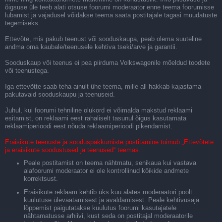
õigsuse üle teeb alati otsuse foorumi moderaator enne teema foorumisse
lubamist ja vajadusel võidakse teema saata postitajale tagasi muudatuste
tegemiseks.
Ettevõte, mis pakub teenust või sooduskaupa, peab olema suuteline
andma oma kaubale/teenusele kehtiva tseki/arve ja garantii.
Sooduskaup või teenus ei pea piirduma Volkswagenile mõeldud toodete
või teenustega.
Iga ettevõtte saab teha ainult ühe teema, mille all hakkab kajastama
pakutavaid sooduskaupu ja teenuseid.
Juhul, kui foorumi tehniline olukord ei võimalda makstud reklaami
esitamist, on reklaami eest rahaliselt tasunul õigus kasutamata
reklaamiperioodi eest nõuda reklaamiperioodi pikendamist.
Eraisikute teenuste ja sooduspakkumiste postitamine toimub „Ettevõtete
ja eraisikute soodustused ja teenused“ teemas.
Peale postitamist on teema nähtmatu, senikaua kui vastava
alafoorumi moderaator ei ole kontrollinud kõikide andmete
korrektsust.
Eraisikute reklaam kehtib üks kuu alates moderaatori poolt
kuulutuse ülevaatamisest ja avaldamisest. Peale kehtivusaja
lõppemist paigutatakse kuulutus foorumi kasutajatele
nähtamatusse arhiivi, kust seda on postitajal moderaatorile