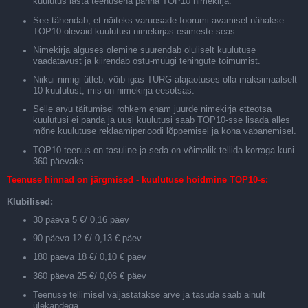
kuulutus lasta teenusena panna TOP10 nimekirja.
See tähendab, et näiteks varuosade foorumi avamisel nähakse
TOP10 olevaid kuulutusi nimekirjas esimeste seas.
Nimekirja alguses olemine suurendab oluliselt kuulutuse
vaadatavust ja kiirendab ostu-müügi tehingute toimumist.
Niikui nimigi ütleb, võib igas TURG alajaotuses olla maksimaalselt
10 kuulutust, mis on nimekirja eesotsas.
Selle arvu täitumisel rohkem enam juurde nimekirja etteotsa
kuulutusi ei panda ja uusi kuulutusi saab TOP10-sse lisada alles
mõne kuulutuse reklaamiperioodi lõppemisel ja koha vabanemisel.
TOP10 teenus on tasuline ja seda on võimalik tellida korraga kuni
360 päevaks.
Teenuse hinnad on järgmised - kuulutuse hoidmine TOP10-s:
Klubilised:
30 päeva 5 €/ 0,16 päev
90 päeva 12 €/ 0,13 € päev
180 päeva 18 €/ 0,10 € päev
360 päeva 25 €/ 0,06 € päev
Teenuse tellimisel väljastatakse arve ja tasuda saab ainult
ülekandega.