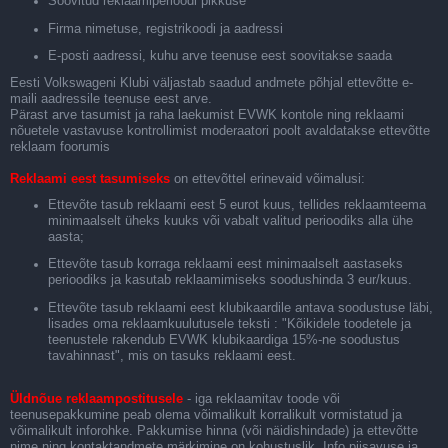
Soovitud reklaamiperioodi pikkuse
Firma nimetuse, registrikoodi ja aadressi
E-posti aadressi, kuhu arve teenuse eest soovitakse saada
Eesti Volkswageni Klubi väljastab saadud andmete põhjal ettevõtte e-
maili aadressile teenuse eest arve.
Pärast arve tasumist ja raha laekumist EVWK kontole ning reklaami
nõuetele vastavuse kontrollimist moderaatori poolt avaldatakse ettevõtte
reklaam foorumis
Reklaami eest tasumiseks
on ettevõttel erinevaid võimalusi:
Ettevõte tasub reklaami eest 5 eurot kuus, tellides reklaamteema
minimaalselt üheks kuuks või vabalt valitud perioodiks alla ühe
aasta;
Ettevõte tasub korraga reklaami eest minimaalselt aastaseks
perioodiks ja kasutab reklaamimiseks soodushinda 3 eur/kuus.
Ettevõte tasub reklaami eest klubikaardile antava soodustuse läbi,
lisades oma reklaamkuulutusele teksti : "Kõikidele toodetele ja
teenustele rakendub EVWK klubikaardiga 15%-ne soodustus
tavahinnast", mis on tasuks reklaami eest.
Üldnõue reklaampostitusele
- iga reklaamitav toode või
teenusepakkumine peab olema võimalikult korralikult vormistatud ja
võimalikult inforohke. Pakkumise hinna (või näidishindade) ja ettevõtte
nime ning kontaktandmete märkimine on kohustuslik. Info piisavuse ja