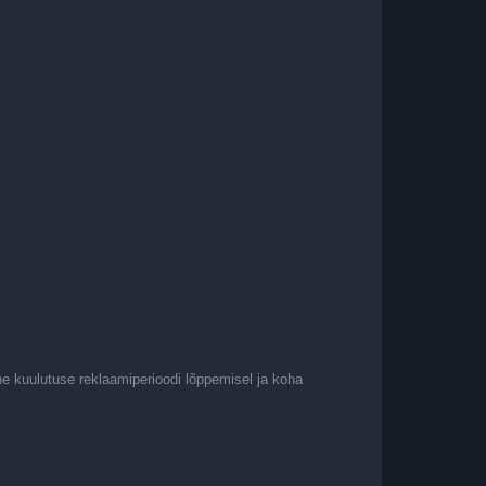
ne kuulutuse reklaamiperioodi lõppemisel ja koha