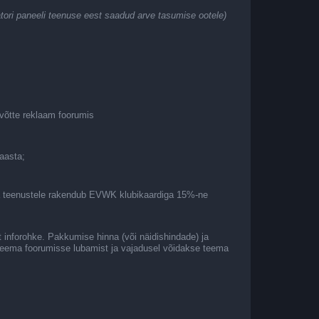
tori paneeli teenuse eest saadud arve tasumise ootele)
evõtte reklaam foorumis
aasta;
e ja teenustele rakendub EVWK klubikaardiga 15%-ne
t inforohke. Pakkumise hinna (või näidishindade) ja
 teema foorumisse lubamist ja vajadusel võidakse teema