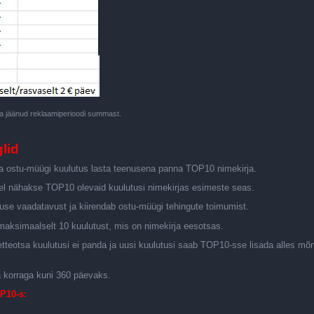
 jäänud reklaamiperioodi summast.
lid
a ostu-müügi kuulutus lasta teenusena panna TOP10 nimekirja.
el nähakse TOP10 olevaid kuulutusi nimekirjas esimeste seas.
tuse vaadatavust ja kiirendab ostu-müügi tehingute toimumist.
 maksimaalselt 10 kuulutust, mis on nimekirja eesotsas.
etteotsa kuulutusi ei panda ja uusi kuulutusi saab TOP10-sse lisada alles mõ
a korraga kuni 360 päevaks.
P10-s: