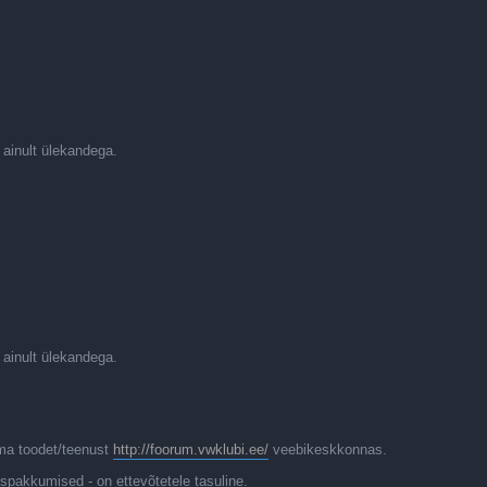
 ainult ülekandega.
 ainult ülekandega.
ma toodet/teenust
http://foorum.vwklubi.ee/
veebikeskkonnas.
spakkumised - on ettevõtetele tasuline.