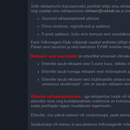
Selle reklaamiviisi kasutamiseks postitab tellija oma rek
ning saadab oma reklaamisoovi
reklaam@vwklubi.eu
ja tea
Soovitud reklaamiperioodi pikkuse
Firma nimetuse, registrikoodi ja aadressi
E-posti aadressi, kuhu arve teenuse eest soovitaks
Eesti Volkswageni Klubi väljastab saadud andmete põhjal et
Pärast arve tasumist ja raha laekumist EVWK kontole ning 
Reklaami eest tasumiseks
on ettevõttel erinevaid võimalu
Ettevõte tasub reklaami eest 5 eurot kuus, tellides 
Ettevõte tasub korraga reklaami eest minimaalselt 
Ettevõte tasub reklaami eest klubikaardile antava s
soodustus tavahinnast", mis on tasuks reklaami ees
Üldnõue reklaampostitusele
- iga reklaamitav toode või 
ettevõtte nime ning kontaktandmete märkimine on kohustusl
saata postitajale tagasi muudatuste tegemiseks.
Ettevõte, mis pakub teenust või sooduskaupa, peab olema s
Sooduskaup või teenus ei pea piirduma Volkswagenile mõe