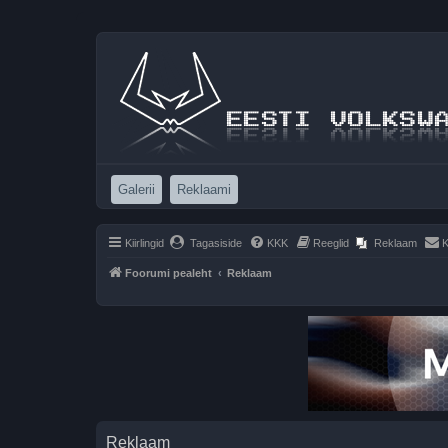
(Opens a new tab)
(Opens a new tab)
Galerii
Reklaami
Kiirlingid
Tagasiside
KKK
Reeglid
Reklaam
K
Foorumi pealeht
Reklaam
Reklaam