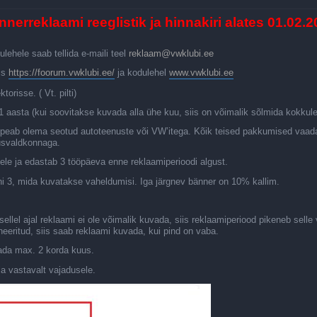
nerreklaami reeglistik ja hinnakiri alates 01.02.
ehele saab tellida e-maili teel
reklaam@vwklubi.ee
is
https://foorum.vwklubi.ee/
ja kodulehel
www.vwklubi.ee
orisse. ( Vt. pilti)
aasta (kui soovitakse kuvada alla ühe kuu, siis on võimalik sõlmida kokkule
eab olema seotud autoteenuste või VW’itega. Kõik teised pakkumised vaadata
vusvaldkonnaga.
ele ja edastab 3 tööpäeva enne reklaamiperioodi algust.
uni 3, mida kuvatakse vaheldumisi. Iga järgnev bänner on 10% kallim.
a sellel ajal reklaami ei ole võimalik kuvada, siis reklaamiperiood pikeneb sell
eeritud, siis saab reklaami kuvada, kui pind on vaba.
tada max. 2 korda kuus.
a vastavalt vajadusele.