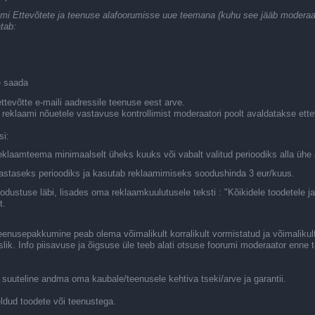
laami Ettevõtete ja teenuse alafoorumisse uue teemana (kuhu see jääb moderaa
tab:
e saada
tevõtte e-maili aadressile teenuse eest arve.
reklaami nõuetele vastavuse kontrollimist moderaatori poolt avaldatakse ett
si:
reklaamteema minimaalselt üheks kuuks või vabalt valitud perioodiks alla ühe 
aastaseks perioodiks ja kasutab reklaamimiseks soodushinda 3 eur/kuus.
oodustuse läbi, lisades oma reklaamkuulutusele teksti : "Kõikidele toodetel
t.
teenusepakkumine peab olema võimalikult korralikult vormistatud ja võimalikul
ik. Info piisavuse ja õigsuse üle teeb alati otsuse foorumi moderaator enne
uuteline andma oma kaubale/teenusele kehtiva tseki/arve ja garantii.
ldud toodete või teenustega.