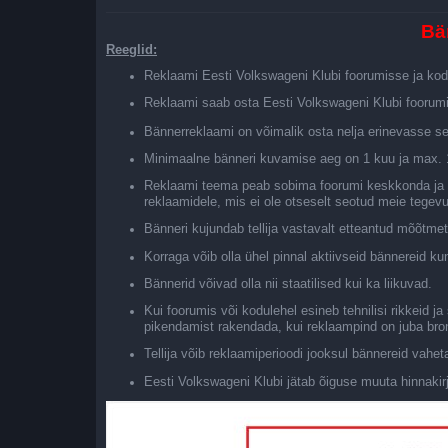
Bän
Reeglid:
Reklaami Eesti Volkswageni Klubi foorumisse ja kodul
Reklaami saab osta Eesti Volkswageni Klubi foorum
Bännerreklaami on võimalik osta nelja erinevasse sekt
Minimaalne bänneri kuvamise aeg on 1 kuu ja max. 1 
Reklaami teema peab sobima foorumi keskkonda ja p
reklaamidele, mis ei ole otseselt seotud meie tege
Bänneri kujundab tellija vastavalt etteantud mõõtmet
Korraga võib olla ühel pinnal aktiivseid bännereid k
Bännerid võivad olla nii staatilised kui ka liikuvad.
Kui foorumis või kodulehel esineb tehnilisi rikkeid j
pikendamist rakendada, kui reklaampind on juba bron
Tellija võib reklaamiperioodi jooksul bännereid vahe
Eesti Volkswageni Klubi jätab õiguse muuta hinnakirj