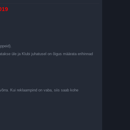
2019
ppeid).
kse üle ja Klubi juhatusel on õigus määrata erihinnad
e võrra. Kui reklaampind on vaba, siis saab kohe