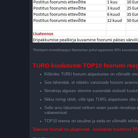
*Reklaami ennetähtaegse lõpetamise puhul tagastame 80% kasutamata
TURG kuulutuste TOP10 foorumi reeg
Kõikides TURU foorumi alajaotustes on võimalik om
See tähendab, et näiteks varuosade foorumi avamis
Nimekirja alguses olemine suurendab oluliselt kuulu
Niikui nimigi ütleb, võib igas TURG alajaotuses olla
Selle arvu täitumisel rohkem enam juurde nimekirja 
vabanemisel.
TOP10 teenus on tasuline ja seda on võimalik tellid
Teenuse hinnad on järgmised - kuulutuse hoidmine TO