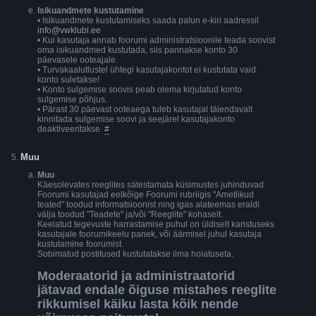
Isikuandmete kustutamine
• Isikuandmete kustutamiseks saada palun e-kiri aadressil
info@vwklubi.ee
• Kui kasutaja annab foorumi administratsioonile teada soovist
oma isikuandmed kustutada, siis pannakse konto 30
päevasele ooteajale.
• Turvakaalutlustel ühtegi kasutajakontot ei kustutata vaid
konto suletakse!
• Konto sulgemise soovis peab olema kirjutatud konto
sulgemise põhjus.
• Pärast 30 päevast ooteaega tuleb kasutajal täiendavalt
kinnitada sulgemise soovi ja seejärel kasutajakonto
deaktiveeritakse.
#
Muu
Muu
Käesolevates reeglites sätestamata küsimustes juhinduvad
Foorumi kasutajad eelkõige Foorumi rubriigis "Ametlikud
teated" toodud informatsioonist ning igas alateemas eraldi
välja toodud "Teadete" ja/või "Reeglite" kohaselt.
Keelatud tegevuste harrastamise puhul on üldiselt karistuseks
kasutajale foorumikeelu panek, või äärmisel juhul kasutaja
kustutamine foorumist.
Sobimatud postitused kustutatakse ilma hoiatuseta.
Moderaatorid ja administraatorid
jätavad endale õiguse mistahes reeglite
rikkumisel käiku lasta kõik nende