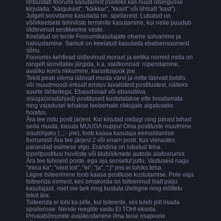
lihtsustab foorumi kasutamist (näiteks kas nüüd otsingusse
kirjutada: "käigukast", "käikkar", "kkast" või lihtsalt "kast").
Julgelt soovitame kasutada nn. spellereid. Lubatud on
võõrkeelsete tehniliste terminite kasutamine, kui neile puudub
üldlevinud eestikeelne vaste.
Keelatud on teiste Foorumikasutajate otsene solvamine ja
halvustamine. Samuti on keelatud kasutada ebatsensuurseid
sõnu.
Foorumis kehtivad üldlevinud moraal ja eetika normid mida on
rangelt soovitatav järgida, k.a. valdkonnad: ropendamine,
avaliku korra rikkumine, karastusjook jne.
Tekst peab olema läbivalt musta värvi ja mitte läbivalt boldis
või muudmoodi erksalt eristuv tavalistest postitustest, näiteks
suurte tähtedega. Ebasobivad või ebasobiva
sisuga(sisutühjad) postitused kustutatakse ette hoiatamata
ning vajadusel tehakse leebemale rikkujale algatuseks
hoiatus.
Ära tee mitu posti järjest. Kui kirjutad midagi ning pärast tahad
seda muuta, kasuta MUUDA nuppu! Oma postituste muutmine
sisutühjaks (.,;:- jne), toob kaasa kasutaja eemaldamise
foorumist! Ära tee järjest 2 või enam posti, kus viimastes
parandad esimese vigu. Erandina on lubatud teha
topeltpostitusi huviliste või klubiliikmete autode alafoorumis.
Ära tee tühiseid poste, ega aja seosetut juttu. Vastuseid nagu
"mina ka", "oled loll", "ei", "ja", ":)" jms ei tohiks teha.
Liigne tsiteerimine toob kaasa postituse kustutamise. Pole vaja
tsiteerida inimest, kes omakorda on tsiteerinud liialt palju
kasutajaid, niiet ole tark ning kustuta üleliigne ning mõttetu
tekst ära.
Tsiteerida ei tohi ka pilte, kui tsiteerite, siis tuleb pilt lisada
spoilerisse. Nende reeglite vastu EI TOHI eksida.
Privaatsõnumite avalikustamine ilma teise osapoole