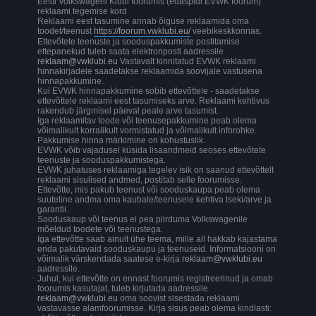
Eesti Volkswageni Klubi foorumis (edaspidi EVWK foorum)
reklaami tegemise kord
Reklaami eest tasumine annab õiguse reklaamida oma
toodet/teenust
https://foorum.vwklubi.eu/
veebikeskkonnas.
Ettevõtete teenuste ja sooduspakkumiste postitamise
ettepanekud tuleb saata elektronposti aadressile
reklaam@vwklubi.eu
Vastavalt kinnitatud EVWK reklaami
hinnakirjadele saadetakse reklaamida soovijale vastusena
hinnapakkumine.
Kui EVWK hinnapakkumine sobib ettevõttele - saadetakse
ettevõttele reklaami eest tasumiseks arve. Reklaami kehtivus
rakendub järgmisel päeval peale arve tasumist.
Iga reklaamitav toode või teenusepakkumine peab olema
võimalikult korralikult vormistatud ja võimalikult inforohke.
Pakkumise hinna märkimine on kohustuslik.
EVWK võib vajadusel küsida lisaandmeid seoses ettevõtete
teenuste ja sooduspakkumistega.
EVWK juhatuses reklaamiga tegelev isik on saanud ettevõttelt
reklaami sisulised andmed, postitab selle foorumisse.
Ettevõtte, mis pakub teenust või sooduskaupa peab olema
suuteline andma oma kaubale/teenusele kehtiva tseki/arve ja
garantii.
Sooduskaup või teenus ei pea piirduma Volkswagenile
mõeldud toodete või teenustega.
Iga ettevõtte saab ainult ühe teema, mille all hakkab kajastama
enda pakutavaid sooduskaupu ja teenuseid. Informatsiooni on
võimalik värskendada saatese e-kirja
reklaam@vwklubi.eu
aadressile.
Juhul, kui ettevõtte on ennast foorumis registreerinud ja omab
foorumis kasutajat, tuleb kirjutada aadressile
reklaam@vwklubi.eu
oma soovist sisestada reklaami
vastavasse alamfoorumisse. Kirja sisus peab olema kindlasti: