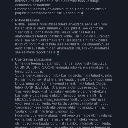
nõusolekuta on keelatud, selle eiramine toob kasutaja
eemaldamise foorumist!
Offtopic on teemast kõrvalekaldumine. Reeglina on offtopic
paljudele teemadele saatuslikuks saanud.
#
Piltide lisamine
Piltide lisamisel foorumisse tuleks arvestada seda, et piltide
küljepikkus ei oleks suurem kui 800 pikslit. See kehtib nii
"Huviliste autod" alafoorumis, kui ka kõikides teistes
alafoorumites tehtud postituste kohta. Kui pildid on suuremad
või ei saa neid väiksemaks teha, siis lisada ainult link pildile.
Klubi või foorum ei vastuta üleslaaditud failide omandiõiguse
eest ja kui avastate midagi ebaseadusliku, siis kõrvaldatakse
see esimese raporti peale.
#
Uue teema algatamine
Enne uue teema algatamist on
rangelt
soovituslik kasutada
OTSINGUFUNKTSIOONI, leidmaks juba varem samal teemal
toimunud arutlusi.
Suure tõenäosusega on juba küsitud seda, mida tahad küsida.
Kui sa midagi sellist EI leia, siis vajuta ülevalt OTSI nuppu ning
kirjuta sinna mõned märksõnad sellest, mida tahad. Otsida
tuleb KONKREETSELT. Ära sisesta otsingusse midagi nagu
"kas keegi teab, kust ma võiksin endale leida ühe lehekülje,
kus võib leida passati esituld". Niimoodi sa ei leia MITTE
MIDAGI. Otsi aga lihtsalt sõnadega "golf vr6 pooltelg" ja sa
võid isegi midagi leida. Ära karda otsides vajutada all nuppu
"järgmised" - see toob ette veelgi rohkem otsingutulemusi.
Vaata kindlasti mitu lehte tulemusi läbi.
Foorumis uue teema algatamisel peab teema pealkiri vastama
võimalikult täpselt teema sisule
, et hiljem oleks võimalik
otsingusõnade kaudu foorumist vajalikku informatsiooni leida,
enamasti on parem postitada juba olemasolevasse teemasse,