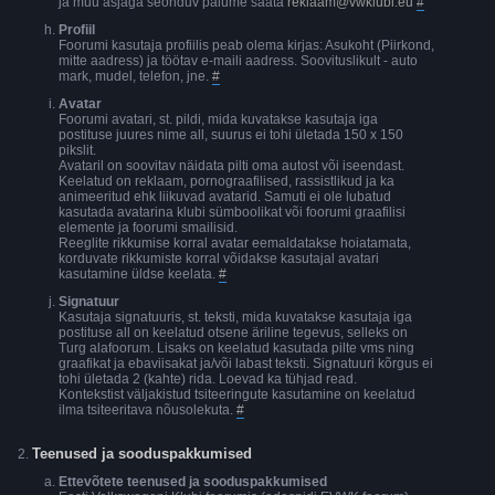
ja muu asjaga seonduv palume saata
reklaam@vwklubi.eu
#
Profiil
Foorumi kasutaja profiilis peab olema kirjas: Asukoht (Piirkond,
mitte aadress) ja töötav e-maili aadress. Soovituslikult - auto
mark, mudel, telefon, jne.
#
Avatar
Foorumi avatari, st. pildi, mida kuvatakse kasutaja iga
postituse juures nime all, suurus ei tohi ületada 150 x 150
pikslit.
Avataril on soovitav näidata pilti oma autost või iseendast.
Keelatud on reklaam, pornograafilised, rassistlikud ja ka
animeeritud ehk liikuvad avatarid. Samuti ei ole lubatud
kasutada avatarina klubi sümboolikat või foorumi graafilisi
elemente ja foorumi smailisid.
Reeglite rikkumise korral avatar eemaldatakse hoiatamata,
korduvate rikkumiste korral võidakse kasutajal avatari
kasutamine üldse keelata.
#
Signatuur
Kasutaja signatuuris, st. teksti, mida kuvatakse kasutaja iga
postituse all on keelatud otsene äriline tegevus, selleks on
Turg alafoorum. Lisaks on keelatud kasutada pilte vms ning
graafikat ja ebaviisakat ja/või labast teksti. Signatuuri kõrgus ei
tohi ületada 2 (kahte) rida. Loevad ka tühjad read.
Kontekstist väljakistud tsiteeringute kasutamine on keelatud
ilma tsiteeritava nõusolekuta.
#
Teenused ja sooduspakkumised
Ettevõtete teenused ja sooduspakkumised