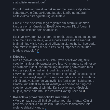
statistilistel eesmärkidel.
Kogutud isikuandmeid võidakse andmebaasist väljastada
kohaldatavate õigusaktidega lubatud ja nõutud määral,
näiteks ilma piiranguteta riigiasutustele.
Oma e-posti sisestamisega registreerimisvormile kinnitab
kasutaja oma nõusolekut Eesti Volkswageni Klubi foorumi
elektrooniliste teadete saamiseks.
Eesti Volkswageni Klubi foorumil on õigus saata infoga seotud
sõnumeid kasutajatele, kelle e-posti aadressid on saadud
ülalmainitud viisil. Kasutajad võivad mistahes hetkel keelduda
sõnumitest, muutes seadeid kasutaja juhtpaneelist "Muuda
teadete seadeid".
#
Küpsised
Küpsis (cookie) on väike tekstifail (träkidentifikaator), mille
veebileht salvestab kasutaja arvutisse või muusse seadmesse
abistamaks külastusandmete kogumist ning salvestada mällu
kasutaja poolt tehtud toimingud ning seadistused.
EVWK foorumi lehekülje sirvimisega jätkates nõustute küpsiste
kasutamise reeglitega. Küpsiseid saab alati arvutist kustutada
või lülitada välja nende vastuvõtmise funktsioon, kuid sellega
kaotate küpsistest sõltuvad kasutaja veebiseaded ning osa
veebilehest ei pruugi toimida. Kui soovite meie küpsiseid
hüljata, saate oma brauseri vastavalt konfigureerida.
#
Käesoleva privaatsuspoliitika muutmine
• Meie privaatsuspoliitikat võidakse aeg-ajalt muuta. Kõigist
privaatsuspoliitika olulistest muudatustest teavitatakse teid
meie veebisaidi kaudu.
#