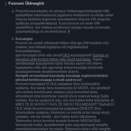
Foorumi Üldreeglid
Foorumi eesmärgiks on erineva Volkswageni(edaspidi VW)
spetsiifilise informatsiooni jagamine-levitamine huviliste vahel
ning ka klubilise tegevuse arendamine ning ka VW omanike
suhtluse portaal/keskkond. Kuna foorum on siiski VW-
spetsiifiline, siis näiteks postitused seoses muude erinevate
automarkidega ei ole teretulnud.
#
Kasutajad
Foorum on avalik infokanal milles võib iga VW huviline olla
osaline, kas lihtsalt lugejana või registreeritud
foorumiliikmena.
Igal kasutajal tohib olla ainult
ÜKS
kasutajanimi!
Samuti on
keelatud ühte kontot mitme isiku poolt kasutada.
Topelt-
identiteetide kasutamine tuleb ilmsiks varem või hiljem,
tagajärjeks võib olla aga kõigi antud kasutaja erinevate
kasutajanimede deaktiveerimine (bänn).
Rangelt on keelatud kasutada kasutaja registreerimisel
piiratud kehtivusajaga e-maili aadresse!
Foorumi kasutajad EI OLE palgatud Sinu küsimustele
vastama. Kui keegi Sinu küsimusele EI VASTA, siis järelikult
võis sellele küsimusele vastuse juba foorumist leida,
sõnastasid oma küsimuse valesti või ei osanud keegi Sulle
vastata. Kui sa vastust ei saa, siis ära hakka kohe kirjutama, et
MIKS TE EI VASTA?? KAS TE SIIS EI TEA MIDAGI?? Samuti EI
OLE ükski foorumi kasutaja ka palgatud ÕIGESTI Sinu
küsimustele vastama. Eksimine on inimlik ja kui keegi eksib
vastates, ole ka inimlik - ära hakka kohe läbutsema.
Teemades korra loomine kuulub foorumi MEESKOND
kohustuste hulka, tavaliikmetel pole vaja teemasid reeglite
meeldetuletamisega risustada. Eksimust nähes võib reeglite