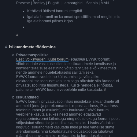
Porsche | Bentley | Bugatti | Lamborghini | Scania | MAN
Kehtivad üldised foorumi reeglid!
Igal alafoorumil on ka omad spetsiifilisemad reeglid, mis
iga alafoorumi päises kirjas
#
Isikuandmete töötlemine
Privaatsuspoliitika
Eesti Volkswageni Klubi foorum
(
edaspidi
EVWK foorum)
võtab endale vastutuse klientide isikuandmete turvalisuse ja
konfidentsiaalsuse eest ning võtab tarvitusele kõik meetmed
nende andmete nõuetekohaseks säilitamiseks.
EVWK foorum veebilehe külastamisel ja võimalike
elektrooniliste teenuste kasutamisega nõustute siin äratoodud
privaatsuspoliitika tingimustega. Kui te nendega ei nõustu,
palume teil EVWK foorum veebilehte mitte kasutada.
#
Isikuandmed
EVWK foorumi privaatsuspoliitikas mõistekse isikuandmete all
andmeid (ees- ja perekonnanimi, e-posti aadress, IP-aadress,
telefoninumber ja asukoht), mis kuuluvad EVWK foorumi
veebilehe kasutajale, kes need andmed edastavad
registreerimisvormi täitmisega ning nõusolekuga foorumi poolt
väljastatud sõnumite ja uudiste saamiseks. Lisaks võidakse
kogutud isikuandmeid kasutada meie ja teie vahelise suhte
arendamiseks ning kohaldatavate õigusaktidega lubataval
määral ka teavitamiseks, reklaamiks ja turunduseks ning