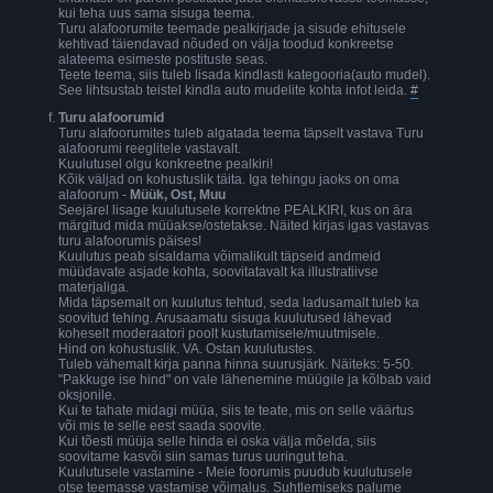
kui teha uus sama sisuga teema.
Turu alafoorumite teemade pealkirjade ja sisude ehitusele
kehtivad täiendavad nõuded on välja toodud konkreetse
alateema esimeste postituste seas.
Teete teema, siis tuleb lisada kindlasti kategooria(auto mudel).
See lihtsustab teistel kindla auto mudelite kohta infot leida.
#
Turu alafoorumid
Turu alafoorumites tuleb algatada teema täpselt vastava Turu
alafoorumi reeglitele vastavalt.
Kuulutusel olgu konkreetne pealkiri!
Kõik väljad on kohustuslik täita. Iga tehingu jaoks on oma
alafoorum -
Müük, Ost, Muu
Seejärel lisage kuulutusele korrektne PEALKIRI, kus on ära
märgitud mida müüakse/ostetakse. Näited kirjas igas vastavas
turu alafoorumis päises!
Kuulutus peab sisaldama võimalikult täpseid andmeid
müüdavate asjade kohta, soovitatavalt ka illustratiivse
materjaliga.
Mida täpsemalt on kuulutus tehtud, seda ladusamalt tuleb ka
soovitud tehing. Arusaamatu sisuga kuulutused lähevad
koheselt moderaatori poolt kustutamisele/muutmisele.
Hind on kohustuslik. VA. Ostan kuulutustes.
Tuleb vähemalt kirja panna hinna suurusjärk. Näiteks: 5-50.
"Pakkuge ise hind" on vale lähenemine müügile ja kõlbab vaid
oksjonile.
Kui te tahate midagi müüa, siis te teate, mis on selle väärtus
või mis te selle eest saada soovite.
Kui tõesti müüja selle hinda ei oska välja mõelda, siis
soovitame kasvõi siin samas turus uuringut teha.
Kuulutusele vastamine - Meie foorumis puudub kuulutusele
otse teemasse vastamise võimalus. Suhtlemiseks palume