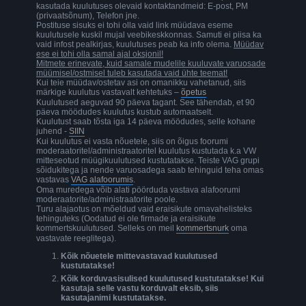
kasutada kuulutuses olevaid kontaktandmeid: E-post, PM
(privaatsõnum), Telefon jne.
Postituse sisuks ei tohi olla vaid link müüdava eseme
kuulutusele kuskil mujal veebikeskkonnas. Samuti ei piisa ka
vaid infost pealkirjas, kuulutuses peab ka info olema.
Müüdav
ese ei tohi olla samal ajal oksjonil!
Mitmete erinevate, kuid samale mudelile kuuluvate varuosade
müümisel/ostmisel tuleb kasutada vaid ühte teemat!
Kui teie müüdav/ostetav asi on omanikku vahetanud, siis
märkige kuulutus vastavalt kehtetuks –
õpetus
Kuulutused aeguvad 90 päeva tagant. See tähendab, et 90
päeva möödudes kuulutus kustub automaatselt.
Kuulutust saab tõsta iga 14 päeva möödudes, selle kohane
juhend -
SIIN
Kui kuulutus ei vasta nõuetele, siis on õigus foorumi
moderaatoritel/administraatoritel kuulutus kustutada k.a VW
mitteseotud müügikuulutused kustutatakse. Teiste VAG grupi
sõidukitega ja nende varuosadega saab tehinguid teha omas
vastavas
VAG alafoorumis
.
Oma muredega võib alati pöörduda vastava alafoorumi
moderaatorite/administraatorite poole.
Turu alajaotus on mõeldud vaid eraisikute omavahelisteks
tehinguteks (Oodatud ei ole firmade ja eraisikute
kommertskuulutused. Selleks on meil
kommertsnurk
oma
vastavate reeglitega).
Kõik nõuetele mittevastavad kuulutused
kustutatakse!
Kõik korduvasisulised kuulutused kustutatakse! Kui
kasutaja selle vastu korduvalt eksib, siis
kasutajanimi kustutatakse.