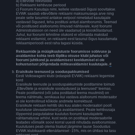
a) Ettevõtte rekvisiidid
b) Reklaami kehtivuse periood
c) Foorumi Kasutaja nimi, kellele vastavaid õigusi soovitakse.
EVWK saadab ettevõttele reklaami maksumusega arve ning
peale selle tasumist antakse eelpool nimetatud kasutajale
vastavad õigused, teha postitusi antud alamfoorumis. Teemad
või postitused alafoorumis ilmuvad nähtavale, kuid foorumi
Administratsioon on need üle vaadanud ja kooskõlastanud.
Juhul, kui foorumi tehniline olukord ei võimalda makstud
reklaami esitamist, on reklaami eest tasunul õigus kasutamata
reklaamiperioodi eest raha tagasi küsida.
Reklaamide ja müügikuulutuste foorumisse sobivuse ja
avaldamise kohta teeb lõpliku otsuse klubi juhatus või
foorumi juhtkond ja avaldamisest keeldumisel ei ole
kohustustust põhjendada mitteavaldamist kuulutajale.
#
Eraisikute teenused ja sooduspakkumised
Eesti Volkswageni klubi (edaspidi EVWK) reklaami tegemise
kord
Eraisikute teenuste ja sooduspakkumiste postitamine toimub
„Ettevõtete ja eraisikute soodustused ja teenused“ teemas.
Peale postitamist (või juba postitatud teema muutmist) on
teema nähtmatu, senikaua kui vastava alafoorumi moderaator
ei ole kontrollinud kõikide andmete korrektsust.
Eraisikute reklaam kehtib üks kuu alates moderaatori poolt
kuulutuse ülevaatamisest ja avaldamisest. Peale kehtivusaja
lõppemist paigutatakse kuulutus foorumi kasutajatele
nähtamatusse arhiivi, kust seda on postitajal moderaatorile
teatades võimalik soovi korral uuesti nihutada avafoorumisse.
Kuulutuses peab olema lisatud järgmine lause Soodustus
EVWK klubikaardi ettenäitamisel -15%, mis on ühtlasi ka tasu