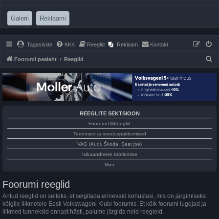
(Opens a new tab)
(Opens a new tab)
Galerii
Reklaami
Tagasiside
KKK
Reeglid
Reklaam
Kontakt
O
Foorumi pealeht
Reeglid
t
s
i
REEGLITE SEKTSIOON
Foorumi Üldreeglid
Teenused ja sooduspakkumised
VAG (Audi, Škoda, Seat jne)
Isikuandmete töötlemine
Muu
Foorumi reeglid
Antud reeglid on selleks, et selgitada erinevaid kohustusi, mis on järgimiseks
kõigile liikmetele Eesti Volkswageni Klubi foorumis. Et kõik foorumi lugejad ja
liikmed tunneksid ennast hästi, palume järgida neid reegleid.