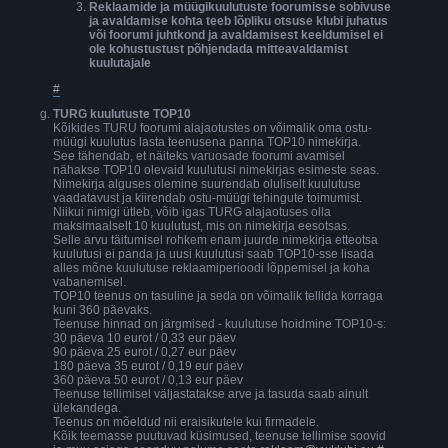
Reklaamide ja müügikuulutuste foorumisse sobivuse
ja avaldamise kohta teeb lõpliku otsuse klubi juhatus
või foorumi juhtkond ja avaldamisest keeldumisel ei
ole kohustustust põhjendada mitteavaldamist
kuulutajale
#
TURG kuulutuste TOP10
Kõikides TURU foorumi alajaotustes on võimalik oma ostu-
müügi kuulutus lasta teenusena panna TOP10 nimekirja.
See tähendab, et näiteks varuosade foorumi avamisel
nähakse TOP10 olevaid kuulutusi nimekirjas esimeste seas.
Nimekirja alguses olemine suurendab oluliselt kuulutuse
vaadatavust ja kiirendab ostu-müügi tehingute toimumist.
Niikui nimigi ütleb, võib igas TURG alajaotuses olla
maksimaalselt 10 kuulutust, mis on nimekirja eesotsas.
Selle arvu täitumisel rohkem enam juurde nimekirja etteotsa
kuulutusi ei panda ja uusi kuulutusi saab TOP10-sse lisada
alles mõne kuulutuse reklaamiperioodi lõppemisel ja koha
vabanemisel.
TOP10 teenus on tasuline ja seda on võimalik tellida korraga
kuni 360 päevaks.
Teenuse hinnad on järgmised - kuulutuse hoidmine TOP10-s:
30 päeva 10 eurot / 0,33 eur päev
90 päeva 25 eurot / 0,27 eur päev
180 päeva 35 eurot / 0,19 eur päev
360 päeva 50 eurot / 0,13 eur päev
Teenuse tellimisel väljastatakse arve ja tasuda saab ainult
ülekandega.
Teenus on mõeldud nii eraisikutele kui firmadele.
Kõik teemasse puutuvad küsimused, teenuse tellimise soovid