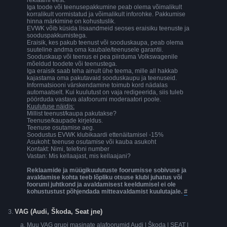
reklaami eest.
Iga toode või teenusepakkumine peab olema võimalikult
korralikult vormistatud ja võimalikult inforohke. Pakkumise
hinna märkimine on kohustuslik.
EVWK võib küsida lisaandmeid seoses eraisiku teenuste ja
sooduspakkumistega.
Eraisik, kes pakub teenust või sooduskaupa, peab olema
suuteline andma oma kaubale/teenusele garantii.
Sooduskaup või teenus ei pea piirduma Volkswagenile
mõeldud toodete või teenustega.
Iga eraisik saab teha ainult ühe teema, mille all hakkab
kajastama oma pakutavaid sooduskaupu ja teenuseid.
Informatsiooni värskendamine toimub kord nädalas
automaatselt. Kui kuulutust on vaja redigeerida, siis tuleb
pöörduda vastava alafoorumi moderaatori poole.
Kuulutuse näidis:
Millist teenust/kaupa pakutakse?
Teenuse/kaupade kirjeldus.
Teenuse osutamise aeg.
Soodustus EVWK klubikaardi ettenäitamisel -15%
Asukoht: teenuse osutamise või kauba asukoht
Kontakt: Nimi, telefoni number
Vastan: Mis kellaajast, mis kellaajani?
Reklaamide ja müügikuulutuste foorumisse sobivuse ja
avaldamise kohta teeb lõpliku otsuse klubi juhatus või
foorumi juhtkond ja avaldamisest keeldumisel ei ole
kohustustust põhjendada mitteavaldamist kuulutajale.
#
VAG (Audi, Škoda, Seat jne)
Muu VAG grupi masinate alafoorumid Audi | Škoda | SEAT |