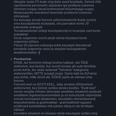
rikkujale saata PS teate ning teda veast teavitada. Samuti võib
raporteerida personalile vajutades iga postituse paremas
ülemises nurgas olevat kolmnurkset hüüumärgiga nuppu.
Moderaatorite meeskond lahendab probleemi esimesel
võimalusel.
Kui kasutaja annab foorumi administraatorile teada soovist
oma kasutajakonto kustutada, siis pannakse konto 30
päevasele ooteajale.
Turvakaalutlustel ühtegi kasutajakontot ei kustutata vaid konto
suletakse!
Konto sulgemise soovis peab olema kirjutatud konto
sulgemise põhjus.
Pärast 30 päevast ooteaega tuleb kasutajal täiendavalt
kinnitada sulgemise soovi ja seejärel kasutajakonto
deaktiveeritakse.
#
Postitamine
ENNE, kui foorumis midagi küsima hakkad, otsi ÕIGE
alafoorum, kus küsida. Kui soovid küsida abi auto tehnilise
poole kohta, tee seda vastavalt "Tehnilise" kategooria
alafoorumites, MITTE kusagil mujal. Sama käib ka IGA teise
asja kohta, mitte ainult abi. KÕIGE jaoks on olemas oma
foorum.
Foorumi keel on EESTI KEEL, välja arvatud võõrkeelsed
alafoorumid, kus toimub suhtlus teistes keeltes. "Eesti keel"
nende reeglite mõistes tähendab ametlikku kirjakeelt vastavalt
ametlikele õigekeelsusnormidele ja on kohustuslik väljendada
ennast normaalses kirjakeeles, kasutades elementaarseid
kirjavahemärke ja grammatikat - grammatiliselt vigased
postitused kustutatakse ehk jututoa släng ei ole tervitatav
nähtus!
Korrektne kirjakeel on viisakas teiste kasutajate suhtes ning