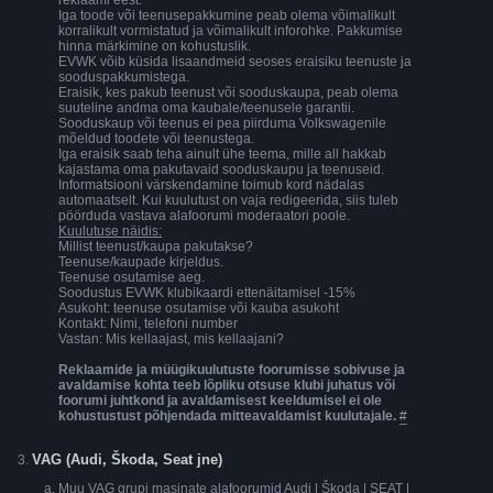
reklaami eest.
Iga toode või teenusepakkumine peab olema võimalikult
korralikult vormistatud ja võimalikult inforohke. Pakkumise
hinna märkimine on kohustuslik.
EVWK võib küsida lisaandmeid seoses eraisiku teenuste ja
sooduspakkumistega.
Eraisik, kes pakub teenust või sooduskaupa, peab olema
suuteline andma oma kaubale/teenusele garantii.
Sooduskaup või teenus ei pea piirduma Volkswagenile
mõeldud toodete või teenustega.
Iga eraisik saab teha ainult ühe teema, mille all hakkab
kajastama oma pakutavaid sooduskaupu ja teenuseid.
Informatsiooni värskendamine toimub kord nädalas
automaatselt. Kui kuulutust on vaja redigeerida, siis tuleb
pöörduda vastava alafoorumi moderaatori poole.
Kuulutuse näidis:
Millist teenust/kaupa pakutakse?
Teenuse/kaupade kirjeldus.
Teenuse osutamise aeg.
Soodustus EVWK klubikaardi ettenäitamisel -15%
Asukoht: teenuse osutamise või kauba asukoht
Kontakt: Nimi, telefoni number
Vastan: Mis kellaajast, mis kellaajani?
Reklaamide ja müügikuulutuste foorumisse sobivuse ja
avaldamise kohta teeb lõpliku otsuse klubi juhatus või
foorumi juhtkond ja avaldamisest keeldumisel ei ole
kohustustust põhjendada mitteavaldamist kuulutajale.
#
VAG (Audi, Škoda, Seat jne)
Muu VAG grupi masinate alafoorumid Audi | Škoda | SEAT |