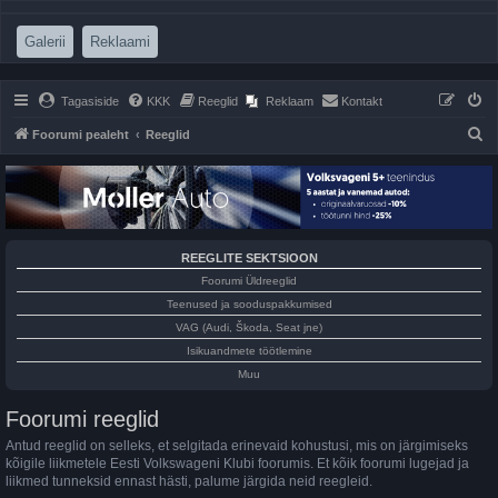
(Opens a new tab)
(Opens a new tab)
Galerii
Reklaami
Tagasiside
KKK
Reeglid
Reklaam
Kontakt
O
Foorumi pealeht
Reeglid
t
s
i
REEGLITE SEKTSIOON
Foorumi Üldreeglid
Teenused ja sooduspakkumised
VAG (Audi, Škoda, Seat jne)
Isikuandmete töötlemine
Muu
Foorumi reeglid
Antud reeglid on selleks, et selgitada erinevaid kohustusi, mis on järgimiseks
kõigile liikmetele Eesti Volkswageni Klubi foorumis. Et kõik foorumi lugejad ja
liikmed tunneksid ennast hästi, palume järgida neid reegleid.