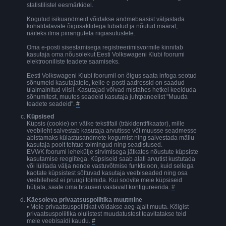
statistilistel eesmärkidel.
Kogutud isikuandmeid võidakse andmebaasist väljastada
kohaldatavate õigusaktidega lubatud ja nõutud määral,
näiteks ilma piiranguteta riigiasutustele.
Oma e-posti sisestamisega registreerimisvormile kinnitab
kasutaja oma nõusolekut Eesti Volkswageni Klubi foorumi
elektrooniliste teadete saamiseks.
Eesti Volkswageni Klubi foorumil on õigus saata infoga seotud
sõnumeid kasutajatele, kelle e-posti aadressid on saadud
ülalmainitud viisil. Kasutajad võivad mistahes hetkel keelduda
sõnumitest, muutes seadeid kasutaja juhtpaneelist "Muuda
teadete seadeid".
#
Küpsised
Küpsis (cookie) on väike tekstifail (träkidentifikaator), mille
veebileht salvestab kasutaja arvutisse või muusse seadmesse
abistamaks külastusandmete kogumist ning salvestada mällu
kasutaja poolt tehtud toimingud ning seadistused.
EVWK foorumi lehekülje sirvimisega jätkates nõustute küpsiste
kasutamise reeglitega. Küpsiseid saab alati arvutist kustutada
või lülitada välja nende vastuvõtmise funktsioon, kuid sellega
kaotate küpsistest sõltuvad kasutaja veebiseaded ning osa
veebilehest ei pruugi toimida. Kui soovite meie küpsiseid
hüljata, saate oma brauseri vastavalt konfigureerida.
#
Käesoleva privaatsuspoliitika muutmine
• Meie privaatsuspoliitikat võidakse aeg-ajalt muuta. Kõigist
privaatsuspoliitika olulistest muudatustest teavitatakse teid
meie veebisaidi kaudu.
#