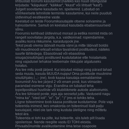
lihtsustab foorumi kasutamist (näiteks kas nüüd otsingusse
kirjutada: "käigukast", "käikkar", "kkast" või lihtsalt "kast").
Julgelt soovitame kasutada nn. spellereid. Lubatud on
võõrkeelsete tehniliste terminite kasutamine, kui neile puudub
üldlevinud eestikeelne vaste.
Keelatud on teiste Foorumikasutajate otsene solvamine ja
halvustamine. Samuti on keelatud kasutada ebatsensuurseid
sõnu.
Foorumis kehtivad üldlevinud moraal ja eetika normid mida on
rangelt soovitatav järgida, k.a. valdkonnad: ropendamine,
avaliku korra rikkumine, karastusjook jne.
Tekst peab olema läbivalt musta värvi ja mitte läbivalt boldis
või muudmoodi erksalt eristuv tavalistest postitustest, näiteks
suurte tähtedega. Ebasobivad või ebasobiva
sisuga(sisutühjad) postitused kustutatakse ette hoiatamata
ning vajadusel tehakse leebemale rikkujale algatuseks
hoiatus.
Ära tee mitu posti järjest. Kui kirjutad midagi ning pärast tahad
seda muuta, kasuta MUUDA nuppu! Oma postituste muutmine
sisutühjaks (.,;:- jne), toob kaasa kasutaja eemaldamise
foorumist! Ära tee järjest 2 või enam posti, kus viimastes
parandad esimese vigu. Erandina on lubatud teha
topeltpostitusi huviliste või klubiliikmete autode alafoorumis.
Ära tee tühiseid poste, ega aja seosetut juttu. Vastuseid nagu
"mina ka", "oled loll", "ei", "ja", ":)" jms ei tohiks teha.
Liigne tsiteerimine toob kaasa postituse kustutamise. Pole vaja
tsiteerida inimest, kes omakorda on tsiteerinud liialt palju
kasutajaid, niiet ole tark ning kustuta üleliigne ning mõttetu
tekst ära.
Tsiteerida ei tohi ka pilte, kui tsiteerite, siis tuleb pilt lisada
spoilerisse. Nende reeglite vastu EI TOHI eksida.
Privaatsõnumite avalikustamine ilma teise osapoole