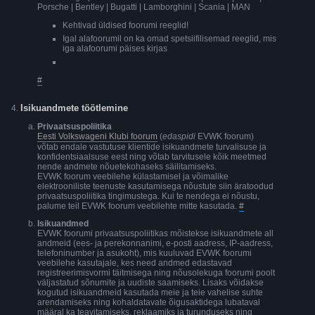
Porsche | Bentley | Bugatti | Lamborghini | Scania | MAN
Kehtivad üldised foorumi reeglid!
Igal alafoorumil on ka omad spetsiifilisemad reeglid, mis
iga alafoorumi päises kirjas
#
Isikuandmete töötlemine
Privaatsuspoliitika
Eesti Volkswageni Klubi foorum
(
edaspidi
EVWK foorum)
võtab endale vastutuse klientide isikuandmete turvalisuse ja
konfidentsiaalsuse eest ning võtab tarvitusele kõik meetmed
nende andmete nõuetekohaseks säilitamiseks.
EVWK foorum veebilehe külastamisel ja võimalike
elektrooniliste teenuste kasutamisega nõustute siin äratoodud
privaatsuspoliitika tingimustega. Kui te nendega ei nõustu,
palume teil EVWK foorum veebilehte mitte kasutada.
#
Isikuandmed
EVWK foorumi privaatsuspoliitikas mõistekse isikuandmete all
andmeid (ees- ja perekonnanimi, e-posti aadress, IP-aadress,
telefoninumber ja asukoht), mis kuuluvad EVWK foorumi
veebilehe kasutajale, kes need andmed edastavad
registreerimisvormi täitmisega ning nõusolekuga foorumi poolt
väljastatud sõnumite ja uudiste saamiseks. Lisaks võidakse
kogutud isikuandmeid kasutada meie ja teie vahelise suhte
arendamiseks ning kohaldatavate õigusaktidega lubataval
määral ka teavitamiseks, reklaamiks ja turunduseks ning