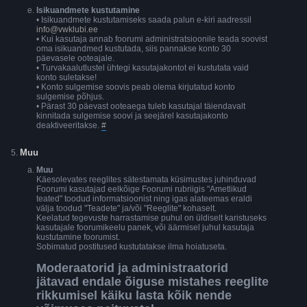
Isikuandmete kustutamine
• Isikuandmete kustutamiseks saada palun e-kiri aadressil
info@vwklubi.ee
• Kui kasutaja annab foorumi administratsioonile teada soovist
oma isikuandmed kustutada, siis pannakse konto 30
päevasele ooteajale.
• Turvakaalutlustel ühtegi kasutajakontot ei kustutata vaid
konto suletakse!
• Konto sulgemise soovis peab olema kirjutatud konto
sulgemise põhjus.
• Pärast 30 päevast ooteaega tuleb kasutajal täiendavalt
kinnitada sulgemise soovi ja seejärel kasutajakonto
deaktiveeritakse.
#
Muu
Muu
Käesolevates reeglites sätestamata küsimustes juhinduvad
Foorumi kasutajad eelkõige Foorumi rubriigis "Ametlikud
teated" toodud informatsioonist ning igas alateemas eraldi
välja toodud "Teadete" ja/või "Reeglite" kohaselt.
Keelatud tegevuste harrastamise puhul on üldiselt karistuseks
kasutajale foorumikeelu panek, või äärmisel juhul kasutaja
kustutamine foorumist.
Sobimatud postitused kustutatakse ilma hoiatuseta.
Moderaatorid ja administraatorid
jätavad endale õiguse mistahes reeglite
rikkumisel käiku lasta kõik nende