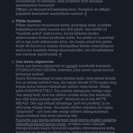
nõusolekuta on keelatud, selle eiramine toob kasutaja
eemaldamise foorumist!
Offtopic on teemast kõrvalekaldumine. Reeglina on offtopic
paljudele teemadele saatuslikuks saanud.
#
Piltide lisamine
Piltide lisamisel foorumisse tuleks arvestada seda, et piltide
küljepikkus ei oleks suurem kui 800 pikslit. See kehtib nii
"Huviliste autod" alafoorumis, kui ka kõikides teistes
alafoorumites tehtud postituste kohta. Kui pildid on suuremad
või ei saa neid väiksemaks teha, siis lisada ainult link pildile.
Klubi või foorum ei vastuta üleslaaditud failide omandiõiguse
eest ja kui avastate midagi ebaseadusliku, siis kõrvaldatakse
see esimese raporti peale.
#
Uue teema algatamine
Enne uue teema algatamist on
rangelt
soovituslik kasutada
OTSINGUFUNKTSIOONI, leidmaks juba varem samal teemal
toimunud arutlusi.
Suure tõenäosusega on juba küsitud seda, mida tahad küsida.
Kui sa midagi sellist EI leia, siis vajuta ülevalt OTSI nuppu ning
kirjuta sinna mõned märksõnad sellest, mida tahad. Otsida
tuleb KONKREETSELT. Ära sisesta otsingusse midagi nagu
"kas keegi teab, kust ma võiksin endale leida ühe lehekülje,
kus võib leida passati esituld". Niimoodi sa ei leia MITTE
MIDAGI. Otsi aga lihtsalt sõnadega "golf vr6 pooltelg" ja sa
võid isegi midagi leida. Ära karda otsides vajutada all nuppu
"järgmised" - see toob ette veelgi rohkem otsingutulemusi.
Vaata kindlasti mitu lehte tulemusi läbi.
Foorumis uue teema algatamisel peab teema pealkiri vastama
võimalikult täpselt teema sisule
, et hiljem oleks võimalik
otsingusõnade kaudu foorumist vajalikku informatsiooni leida,
enamasti on parem postitada juba olemasolevasse teemasse,