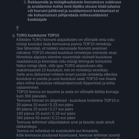
Reklaamide ja müügikuulutuste foorumisse sobivuse
ja avaldamise kohta teeb lõpliku otsuse klubi juhatus
või foorumi juhtkond ja avaldamisest keeldumisel ei
ole kohustustust põhjendada mitteavaldamist
kuulutajale
#
TURG kuulutuste TOP10
Kõikides TURU foorumi alajaotustes on võimalik oma ostu-
müügi kuulutus lasta teenusena panna TOP10 nimekirja.
See tähendab, et näiteks varuosade foorumi avamisel
nähakse TOP10 olevaid kuulutusi nimekirjas esimeste seas.
Nimekirja alguses olemine suurendab oluliselt kuulutuse
vaadatavust ja kiirendab ostu-müügi tehingute toimumist.
Niikui nimigi ütleb, võib igas TURG alajaotuses olla
maksimaalselt 10 kuulutust, mis on nimekirja eesotsas.
Selle arvu täitumisel rohkem enam juurde nimekirja etteotsa
kuulutusi ei panda ja uusi kuulutusi saab TOP10-sse lisada
alles mõne kuulutuse reklaamiperioodi lõppemisel ja koha
vabanemisel.
TOP10 teenus on tasuline ja seda on võimalik tellida korraga
kuni 360 päevaks.
Teenuse hinnad on järgmised - kuulutuse hoidmine TOP10-s:
30 päeva 10 eurot / 0,33 eur päev
90 päeva 25 eurot / 0,27 eur päev
180 päeva 35 eurot / 0,19 eur päev
360 päeva 50 eurot / 0,13 eur päev
Teenuse tellimisel väljastatakse arve ja tasuda saab ainult
ülekandega.
Teenus on mõeldud nii eraisikutele kui firmadele.
Kõik teemasse puutuvad küsimused, teenuse tellimise soovid