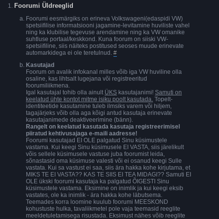
Foorumi Üldreeglid
Foorumi eesmärgiks on erineva Volkswageni(edaspidi VW)
spetsiifilise informatsiooni jagamine-levitamine huviliste vahel
ning ka klubilise tegevuse arendamine ning ka VW omanike
suhtluse portaal/keskkond. Kuna foorum on siiski VW-
spetsiifiline, siis näiteks postitused seoses muude erinevate
automarkidega ei ole teretulnud.
#
Kasutajad
Foorum on avalik infokanal milles võib iga VW huviline olla
osaline, kas lihtsalt lugejana või registreeritud
foorumiliikmena.
Igal kasutajal tohib olla ainult
ÜKS
kasutajanimi!
Samuti on
keelatud ühte kontot mitme isiku poolt kasutada.
Topelt-
identiteetide kasutamine tuleb ilmsiks varem või hiljem,
tagajärjeks võib olla aga kõigi antud kasutaja erinevate
kasutajanimede deaktiveerimine (bänn).
Rangelt on keelatud kasutada kasutaja registreerimisel
piiratud kehtivusajaga e-maili aadresse!
Foorumi kasutajad EI OLE palgatud Sinu küsimustele
vastama. Kui keegi Sinu küsimusele EI VASTA, siis järelikult
võis sellele küsimusele vastuse juba foorumist leida,
sõnastasid oma küsimuse valesti või ei osanud keegi Sulle
vastata. Kui sa vastust ei saa, siis ära hakka kohe kirjutama, et
MIKS TE EI VASTA?? KAS TE SIIS EI TEA MIDAGI?? Samuti EI
OLE ükski foorumi kasutaja ka palgatud ÕIGESTI Sinu
küsimustele vastama. Eksimine on inimlik ja kui keegi eksib
vastates, ole ka inimlik - ära hakka kohe läbutsema.
Teemades korra loomine kuulub foorumi MEESKOND
kohustuste hulka, tavaliikmetel pole vaja teemasid reeglite
meeldetuletamisega risustada. Eksimust nähes võib reeglite