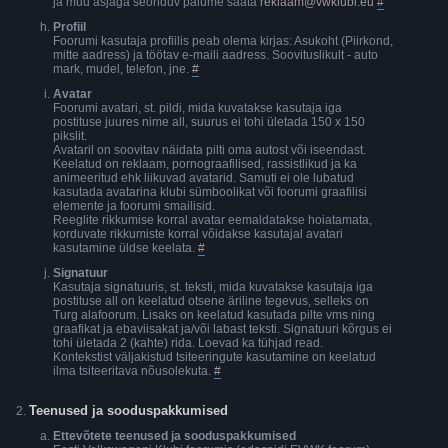
ja muu asjaga seonduv palume saata
reklaam@vwklubi.eu
#
Profiil
Foorumi kasutaja profiilis peab olema kirjas: Asukoht (Piirkond,
mitte aadress) ja töötav e-maili aadress. Soovituslikult - auto
mark, mudel, telefon, jne.
#
Avatar
Foorumi avatari, st. pildi, mida kuvatakse kasutaja iga
postituse juures nime all, suurus ei tohi ületada 150 x 150
pikslit.
Avataril on soovitav näidata pilti oma autost või iseendast.
Keelatud on reklaam, pornograafilised, rassistlikud ja ka
animeeritud ehk liikuvad avatarid. Samuti ei ole lubatud
kasutada avatarina klubi sümboolikat või foorumi graafilisi
elemente ja foorumi smailisid.
Reeglite rikkumise korral avatar eemaldatakse hoiatamata,
korduvate rikkumiste korral võidakse kasutajal avatari
kasutamine üldse keelata.
#
Signatuur
Kasutaja signatuuris, st. teksti, mida kuvatakse kasutaja iga
postituse all on keelatud otsene äriline tegevus, selleks on
Turg alafoorum. Lisaks on keelatud kasutada pilte vms ning
graafikat ja ebaviisakat ja/või labast teksti. Signatuuri kõrgus ei
tohi ületada 2 (kahte) rida. Loevad ka tühjad read.
Kontekstist väljakistud tsiteeringute kasutamine on keelatud
ilma tsiteeritava nõusolekuta.
#
Teenused ja sooduspakkumised
Ettevõtete teenused ja sooduspakkumised