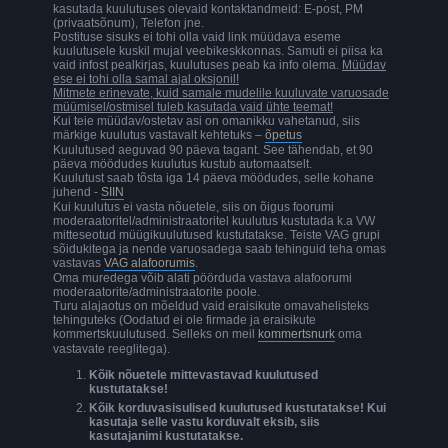
kasutada kuulutuses olevaid kontaktandmeid: E-post, PM
(privaatsõnum), Telefon jne.
Postituse sisuks ei tohi olla vaid link müüdava eseme
kuulutusele kuskil mujal veebikeskkonnas. Samuti ei piisa ka
vaid infost pealkirjas, kuulutuses peab ka info olema.
Müüdav
ese ei tohi olla samal ajal oksjonil!
Mitmete erinevate, kuid samale mudelile kuuluvate varuosade
müümisel/ostmisel tuleb kasutada vaid ühte teemat!
Kui teie müüdav/ostetav asi on omanikku vahetanud, siis
märkige kuulutus vastavalt kehtetuks –
õpetus
Kuulutused aeguvad 90 päeva tagant. See tähendab, et 90
päeva möödudes kuulutus kustub automaatselt.
Kuulutust saab tõsta iga 14 päeva möödudes, selle kohane
juhend -
SIIN
Kui kuulutus ei vasta nõuetele, siis on õigus foorumi
moderaatoritel/administraatoritel kuulutus kustutada k.a VW
mitteseotud müügikuulutused kustutatakse. Teiste VAG grupi
sõidukitega ja nende varuosadega saab tehinguid teha omas
vastavas
VAG alafoorumis
.
Oma muredega võib alati pöörduda vastava alafoorumi
moderaatorite/administraatorite poole.
Turu alajaotus on mõeldud vaid eraisikute omavahelisteks
tehinguteks (Oodatud ei ole firmade ja eraisikute
kommertskuulutused. Selleks on meil
kommertsnurk
oma
vastavate reeglitega).
Kõik nõuetele mittevastavad kuulutused
kustutatakse!
Kõik korduvasisulised kuulutused kustutatakse! Kui
kasutaja selle vastu korduvalt eksib, siis
kasutajanimi kustutatakse.