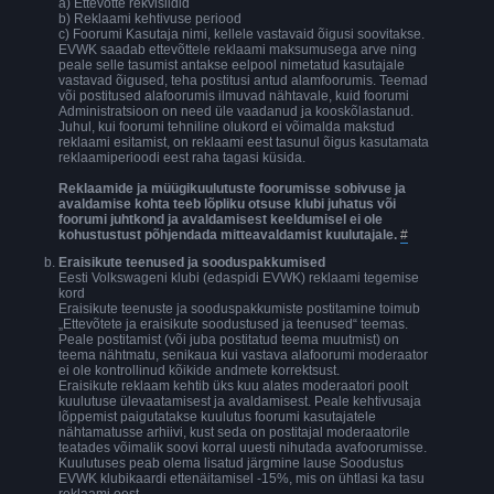
a) Ettevõtte rekvisiidid
b) Reklaami kehtivuse periood
c) Foorumi Kasutaja nimi, kellele vastavaid õigusi soovitakse.
EVWK saadab ettevõttele reklaami maksumusega arve ning
peale selle tasumist antakse eelpool nimetatud kasutajale
vastavad õigused, teha postitusi antud alamfoorumis. Teemad
või postitused alafoorumis ilmuvad nähtavale, kuid foorumi
Administratsioon on need üle vaadanud ja kooskõlastanud.
Juhul, kui foorumi tehniline olukord ei võimalda makstud
reklaami esitamist, on reklaami eest tasunul õigus kasutamata
reklaamiperioodi eest raha tagasi küsida.
Reklaamide ja müügikuulutuste foorumisse sobivuse ja
avaldamise kohta teeb lõpliku otsuse klubi juhatus või
foorumi juhtkond ja avaldamisest keeldumisel ei ole
kohustustust põhjendada mitteavaldamist kuulutajale.
#
Eraisikute teenused ja sooduspakkumised
Eesti Volkswageni klubi (edaspidi EVWK) reklaami tegemise
kord
Eraisikute teenuste ja sooduspakkumiste postitamine toimub
„Ettevõtete ja eraisikute soodustused ja teenused“ teemas.
Peale postitamist (või juba postitatud teema muutmist) on
teema nähtmatu, senikaua kui vastava alafoorumi moderaator
ei ole kontrollinud kõikide andmete korrektsust.
Eraisikute reklaam kehtib üks kuu alates moderaatori poolt
kuulutuse ülevaatamisest ja avaldamisest. Peale kehtivusaja
lõppemist paigutatakse kuulutus foorumi kasutajatele
nähtamatusse arhiivi, kust seda on postitajal moderaatorile
teatades võimalik soovi korral uuesti nihutada avafoorumisse.
Kuulutuses peab olema lisatud järgmine lause Soodustus
EVWK klubikaardi ettenäitamisel -15%, mis on ühtlasi ka tasu