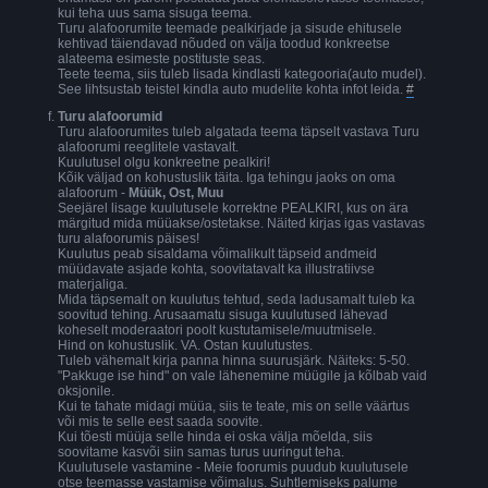
kui teha uus sama sisuga teema.
Turu alafoorumite teemade pealkirjade ja sisude ehitusele
kehtivad täiendavad nõuded on välja toodud konkreetse
alateema esimeste postituste seas.
Teete teema, siis tuleb lisada kindlasti kategooria(auto mudel).
See lihtsustab teistel kindla auto mudelite kohta infot leida.
#
Turu alafoorumid
Turu alafoorumites tuleb algatada teema täpselt vastava Turu
alafoorumi reeglitele vastavalt.
Kuulutusel olgu konkreetne pealkiri!
Kõik väljad on kohustuslik täita. Iga tehingu jaoks on oma
alafoorum -
Müük, Ost, Muu
Seejärel lisage kuulutusele korrektne PEALKIRI, kus on ära
märgitud mida müüakse/ostetakse. Näited kirjas igas vastavas
turu alafoorumis päises!
Kuulutus peab sisaldama võimalikult täpseid andmeid
müüdavate asjade kohta, soovitatavalt ka illustratiivse
materjaliga.
Mida täpsemalt on kuulutus tehtud, seda ladusamalt tuleb ka
soovitud tehing. Arusaamatu sisuga kuulutused lähevad
koheselt moderaatori poolt kustutamisele/muutmisele.
Hind on kohustuslik. VA. Ostan kuulutustes.
Tuleb vähemalt kirja panna hinna suurusjärk. Näiteks: 5-50.
"Pakkuge ise hind" on vale lähenemine müügile ja kõlbab vaid
oksjonile.
Kui te tahate midagi müüa, siis te teate, mis on selle väärtus
või mis te selle eest saada soovite.
Kui tõesti müüja selle hinda ei oska välja mõelda, siis
soovitame kasvõi siin samas turus uuringut teha.
Kuulutusele vastamine - Meie foorumis puudub kuulutusele
otse teemasse vastamise võimalus. Suhtlemiseks palume