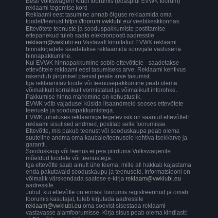
Eesti Volkswageni Klubi foorumis (edaspidi EVWK foorum)
reklaami tegemise kord
Reklaami eest tasumine annab õiguse reklaamida oma
toodet/teenust
https://foorum.vwklubi.eu/
veebikeskkonnas.
Ettevõtete teenuste ja sooduspakkumiste postitamise
ettepanekud tuleb saata elektronposti aadressile
reklaam@vwklubi.eu
Vastavalt kinnitatud EVWK reklaami
hinnakirjadele saadetakse reklaamida soovijale vastusena
hinnapakkumine.
Kui EVWK hinnapakkumine sobib ettevõttele - saadetakse
ettevõttele reklaami eest tasumiseks arve. Reklaami kehtivus
rakendub järgmisel päeval peale arve tasumist.
Iga reklaamitav toode või teenusepakkumine peab olema
võimalikult korralikult vormistatud ja võimalikult inforohke.
Pakkumise hinna märkimine on kohustuslik.
EVWK võib vajadusel küsida lisaandmeid seoses ettevõtete
teenuste ja sooduspakkumistega.
EVWK juhatuses reklaamiga tegelev isik on saanud ettevõttelt
reklaami sisulised andmed, postitab selle foorumisse.
Ettevõtte, mis pakub teenust või sooduskaupa peab olema
suuteline andma oma kaubale/teenusele kehtiva tseki/arve ja
garantii.
Sooduskaup või teenus ei pea piirduma Volkswagenile
mõeldud toodete või teenustega.
Iga ettevõtte saab ainult ühe teema, mille all hakkab kajastama
enda pakutavaid sooduskaupu ja teenuseid. Informatsiooni on
võimalik värskendada saatese e-kirja
reklaam@vwklubi.eu
aadressile.
Juhul, kui ettevõtte on ennast foorumis registreerinud ja omab
foorumis kasutajat, tuleb kirjutada aadressile
reklaam@vwklubi.eu
oma soovist sisestada reklaami
vastavasse alamfoorumisse. Kirja sisus peab olema kindlasti: