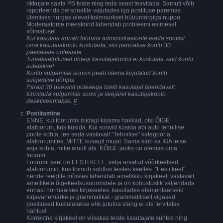
rikkujale saata PS teate ning teda veast teavitada. Samuti võib
raporteerida personalile vajutades iga postituse paremas
ülemises nurgas olevat kolmnurkset hüüumärgiga nuppu.
Moderaatorite meeskond lahendab probleemi esimesel
võimalusel.
Kui kasutaja annab foorumi administraatorile teada soovist
oma kasutajakonto kustutada, siis pannakse konto 30
päevasele ooteajale.
Turvakaalutlustel ühtegi kasutajakontot ei kustutata vaid konto
suletakse!
Konto sulgemise soovis peab olema kirjutatud konto
sulgemise põhjus.
Pärast 30 päevast ooteaega tuleb kasutajal täiendavalt
kinnitada sulgemise soovi ja seejärel kasutajakonto
deaktiveeritakse.
#
Postitamine
ENNE, kui foorumis midagi küsima hakkad, otsi ÕIGE
alafoorum, kus küsida. Kui soovid küsida abi auto tehnilise
poole kohta, tee seda vastavalt "Tehnilise" kategooria
alafoorumites, MITTE kusagil mujal. Sama käib ka IGA teise
asja kohta, mitte ainult abi. KÕIGE jaoks on olemas oma
foorum.
Foorumi keel on EESTI KEEL, välja arvatud võõrkeelsed
alafoorumid, kus toimub suhtlus teistes keeltes. "Eesti keel"
nende reeglite mõistes tähendab ametlikku kirjakeelt vastavalt
ametlikele õigekeelsusnormidele ja on kohustuslik väljendada
ennast normaalses kirjakeeles, kasutades elementaarseid
kirjavahemärke ja grammatikat - grammatiliselt vigased
postitused kustutatakse ehk jututoa släng ei ole tervitatav
nähtus!
Korrektne kirjakeel on viisakas teiste kasutajate suhtes ning