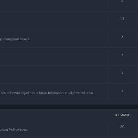
4
11
8
u ja müügikuulutused.
7
3
2
 siis erinevad asjad mis ei kuulu teistesse turu alafoorumitesse.
TEEMASID
30
rvatud Volkswagen.