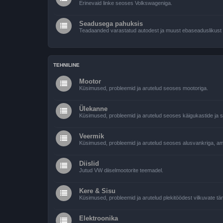
Erinevaid linke seoses Volkswageniga.
Seadusega pahuksis
Teadaanded varastatud autodest ja muust ebaseaduslikust
TEHNILINE
Mootor
Küsimused, probleemid ja arutelud seoses mootoriga.
Ülekanne
Küsimused, probleemid ja arutelud seoses käigukastide ja si
Veermik
Küsimused, probleemid ja arutelud seoses alusvankriga, amo
Diislid
Jutud VW diiselmootorite teemadel.
Kere & Sisu
Küsimused, probleemid ja arutelud plekitöödest vilkuvate tär
Elektroonika