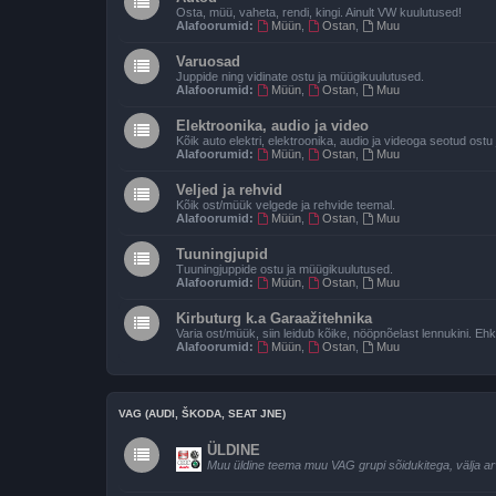
Osta, müü, vaheta, rendi, kingi. Ainult VW kuulutused!
Alafoorumid:
Müün
,
Ostan
,
Muu
Varuosad
Juppide ning vidinate ostu ja müügikuulutused.
Alafoorumid:
Müün
,
Ostan
,
Muu
Elektroonika, audio ja video
Kõik auto elektri, elektroonika, audio ja videoga seotud ost
Alafoorumid:
Müün
,
Ostan
,
Muu
Veljed ja rehvid
Kõik ost/müük velgede ja rehvide teemal.
Alafoorumid:
Müün
,
Ostan
,
Muu
Tuuningjupid
Tuuningjuppide ostu ja müügikuulutused.
Alafoorumid:
Müün
,
Ostan
,
Muu
Kirbuturg k.a Garaažitehnika
Varia ost/müük, siin leidub kõike, nööpnõelast lennukini. Ehk
Alafoorumid:
Müün
,
Ostan
,
Muu
VAG (AUDI, ŠKODA, SEAT JNE)
ÜLDINE
Muu üldine teema muu VAG grupi sõidukitega, välja a