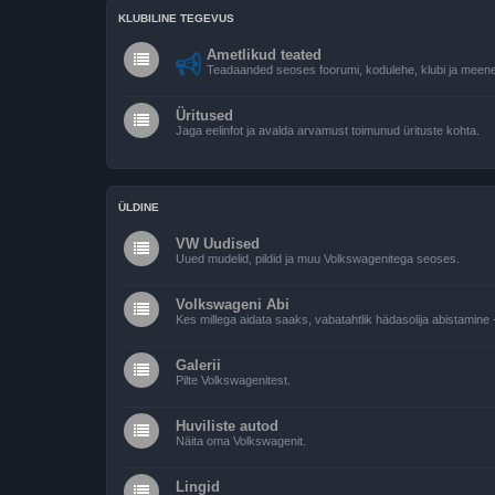
KLUBILINE TEGEVUS
Ametlikud teated
Teadaanded seoses foorumi, kodulehe, klubi ja meene
Üritused
Jaga eelinfot ja avalda arvamust toimunud ürituste kohta.
ÜLDINE
VW Uudised
Uued mudelid, pildid ja muu Volkswagenitega seoses.
Volkswageni Abi
Kes millega aidata saaks, vabatahtlik hädasolija abistamine -
Galerii
Pilte Volkswagenitest.
Huviliste autod
Näita oma Volkswagenit.
Lingid