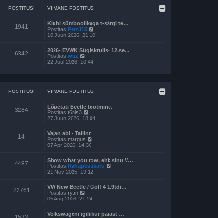
POSTITUSI
VIIMANE POSTITUS
Klubi sümboolikaga t-särgi te…
1941
V
Postitas
Pets115
a
10 Juun 2026, 21:10
a
t
2026- EVWK Sügiskruiis- 12.se…
a
6342
V
Postitas
wuz
v
a
22 Juul 2026, 10:44
i
a
i
t
m
a
a
v
s
i
POSTITUSI
VIIMANE POSTITUS
t
i
p
m
o
Lõpetati Beetle tootmine.
a
3284
s
V
Postitas
t6nis3
s
t
a
27 Juun 2026, 18:04
t
i
a
p
t
t
o
Vajan abi - Tallinn
u
a
14
s
V
Postitas
margus
s
v
t
a
07 Apr 2026, 14:36
t
i
i
a
i
t
t
m
Show what you tow, ehk sinu V…
u
a
4487
a
V
Postitas
Rahapesukaru
s
v
s
a
21 Nov 2025, 19:12
t
i
t
a
i
p
t
m
VW New Beetle / Golf 4 1.9tdi…
o
a
22761
a
V
Postitas
ryan
s
v
s
a
05 Aug 2026, 21:24
t
i
t
a
i
i
p
t
t
m
Volkswageni igiliikur pärast …
o
a
1532
u