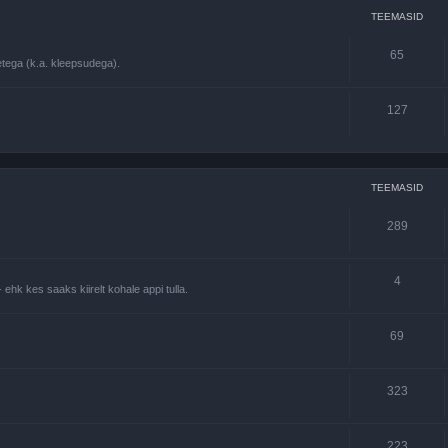
TEEMASID
65
tega (k.a. kleepsudega).
127
TEEMASID
289
4
 ehk kes saaks kiirelt kohale appi tulla.
69
323
223