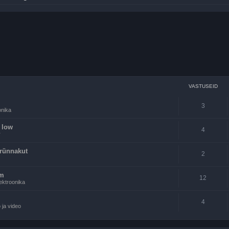
VASTUSEID
3
onika
o low
4
r
irünnakut
2
em
12
ektroonika
4
 ja video