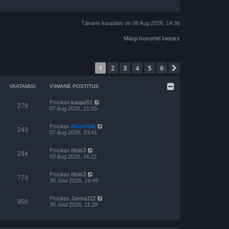
Tänane kuupäev on 08 Aug 2026, 14:36
Märgi foorumid loetuks
1
2
3
4
5
6
Järgmine
VAATAMISI
VIIMANE POSTITUS
Postitas
kaupo51
279
07 Aug 2026, 21:55
Postitas
MustVälk
243
07 Aug 2026, 23:41
Postitas
t6nis3
294
03 Aug 2026, 16:21
Postitas
t6nis3
773
30 Juul 2026, 19:49
Postitas
Jorma112
956
30 Juul 2026, 11:28