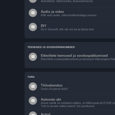
Autoelekter, elektroonika, lisaseadmed jne.
Audio ja video
Kõik auto audio, video/multimeediaga seoses.
DIY
Do It Yourself, ehk siis tee ise ja õpeta teisi.
TEENUSED JA SOODUSPAKKUMISED
Ettevõtete teenused ja sooduspakkumised
Ettevõtete sooduspakkumised ja teenused Volkswageni Klubi
TURG
Töövahendus
Otsid või pakud tööd?
Autoostu abi
Antud rubriik on mõeldud selleks, et hõlbustada AUTODE ostmi
"mis te arvate sellest autost" jne postitused.
Autod