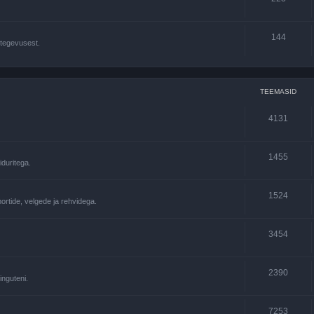
144
 tegevusest.
TEEMASID
4131
1455
duritega.
1524
rtide, velgede ja rehvidega.
3454
2390
inguteni.
7253