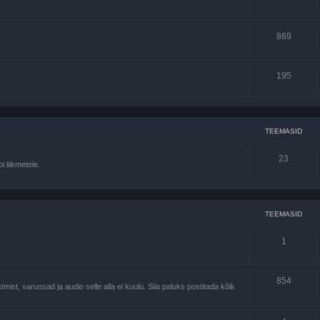
869
195
TEEMASID
23
 liikmetele.
TEEMASID
1
854
st, varuosad ja audio selle alla ei kuulu. Siia paluks postitada kõik