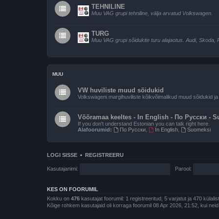
TEHNILINE
Muu VAG grupi tehniline, välja arvatud Volkswagen.
TURG
Muu VAG grupi sõidukite turu alajaotus. Audi, Skoda, 
MUU
VW huviliste muud sõidukid
Volkswageni margihuviliste kõikvõimalikud muud sõidukid ja l
Võõramaa keeltes - In English - По Русски - 
If you don't understand Estonian you can talk right here.
Alafoorumid:
По Русски
,
In English
,
Suomeksi
LOGI SISSE
•
REGISTREERU
Kasutajanimi:
Parool:
KES ON FOORUMIL
Kokku on
476
kasutajat foorumil: 1 registreeritud, 5 varjatut ja 470 külali
Kõige rohkem kasutajaid oli korraga foorumil 08 Apr 2026, 21:52, kui neid