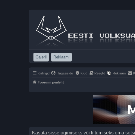
(Opens a new tab)
(Opens a new tab)
Galerii
Reklaami
Kiirlingid
Tagasiside
KKK
Reeglid
Reklaam
K
Foorumi pealeht
Kasuta sisselogimiseks või liitumiseks oma sots