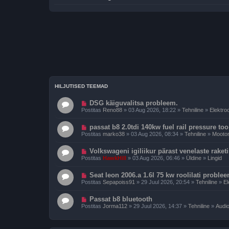
HILJUTISED TEEMAD
DSG käiguvalitsa probleem.
Postitas
Reno88
» 03 Aug 2026, 18:22 »
Tehniline
»
Elektro
passat b8 2.0tdi 140kw fuel rail pressure to
Postitas
marko38
» 03 Aug 2026, 08:34 »
Tehniline
»
Mooto
Volkswageni igiliikur pärast venelaste raket
Postitas
HawkHill
» 03 Aug 2026, 06:46 »
Üldine
»
Lingid
Seat leon 2006.a 1.6l 75 kw roolilati proble
Postitas
Sepapoiss91
» 29 Juul 2026, 20:54 »
Tehniline
»
El
Passat b8 bluetooth
Postitas
Jorma112
» 29 Juul 2026, 14:37 »
Tehniline
»
Audio