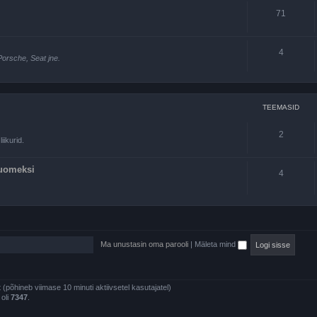
71
4
Porsche, Seat jne.
TEEMASID
2
iikurid.
Suomeksi
4
Ma unustasin oma parooli
|
Mäleta mind
st (põhineb viimase 10 minuti aktiivsetel kasutajatel)
 oli
7347
.