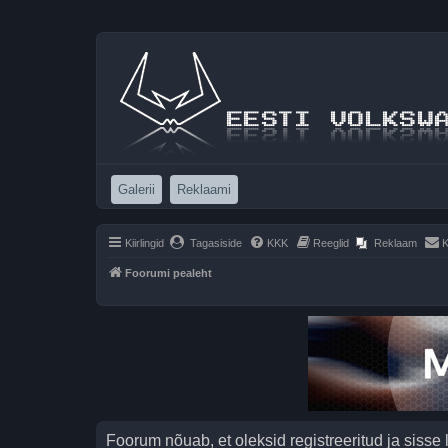
(Opens a new tab)
(Opens a new tab)
Galerii
Reklaami
Kiirlingid
Tagasiside
KKK
Reeglid
Reklaam
K
Foorumi pealeht
Foorum nõuab, et oleksid registreeritud ja sisse 