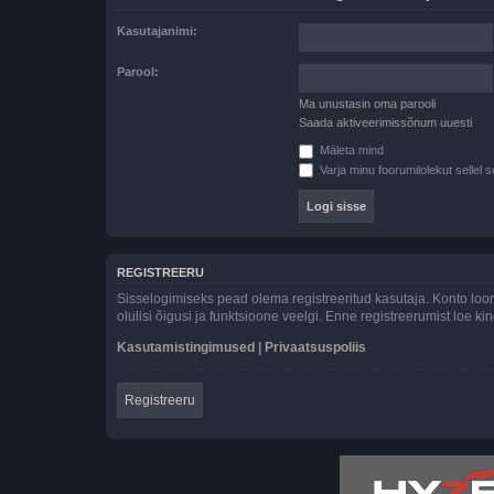
Kasutajanimi:
Parool:
Ma unustasin oma parooli
Saada aktiveerimissõnum uuesti
Mäleta mind
Varja minu foorumilolekut sellel s
REGISTREERU
Sisselogimiseks pead olema registreeritud kasutaja. Konto loom
olulisi õigusi ja funktsioone veelgi. Enne registreerumist loe k
Kasutamistingimused
|
Privaatsuspoliis
Registreeru