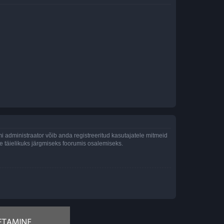
 administraator võib anda registreeritud kasutajatele mitmeid
lle täielikuks järgmiseks foorumis osalemiseks.