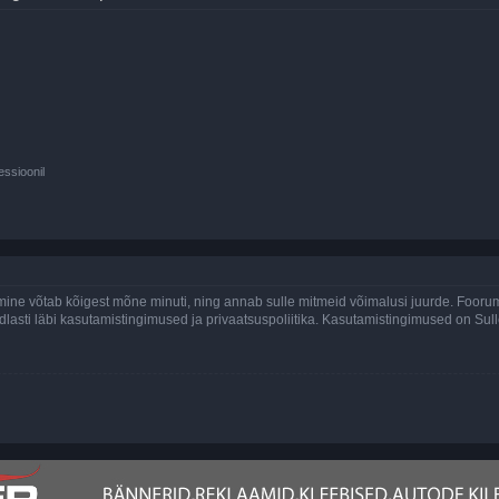
essioonil
ine võtab kõigest mõne minuti, ning annab sulle mitmeid võimalusi juurde. Foorumi
indlasti läbi kasutamistingimused ja privaatsuspoliitika. Kasutamistingimused on Su