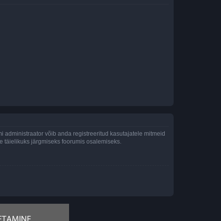
 administraator võib anda registreeritud kasutajatele mitmeid
lle täielikuks järgmiseks foorumis osalemiseks.