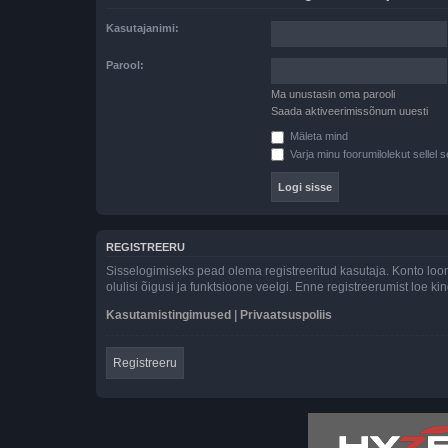
Kasutajanimi:
Parool:
Ma unustasin oma parooli
Saada aktiveerimissõnum uuesti
Mäleta mind
Varja minu foorumilolekut sellel s
REGISTREERU
Sisselogimiseks pead olema registreeritud kasutaja. Konto loom
olulisi õigusi ja funktsioone veelgi. Enne registreerumist loe k
Kasutamistingimused
|
Privaatsuspoliis
Registreeru