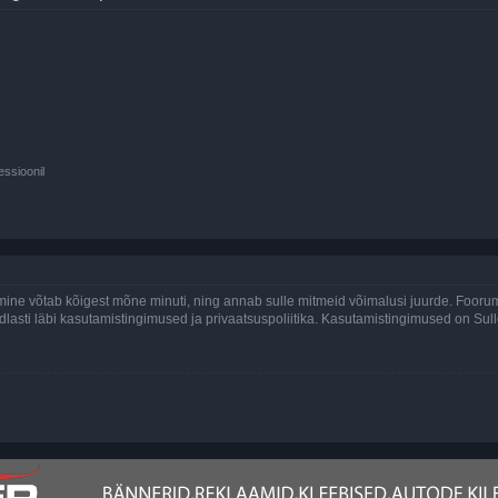
essioonil
ine võtab kõigest mõne minuti, ning annab sulle mitmeid võimalusi juurde. Foorumi
indlasti läbi kasutamistingimused ja privaatsuspoliitika. Kasutamistingimused on Su