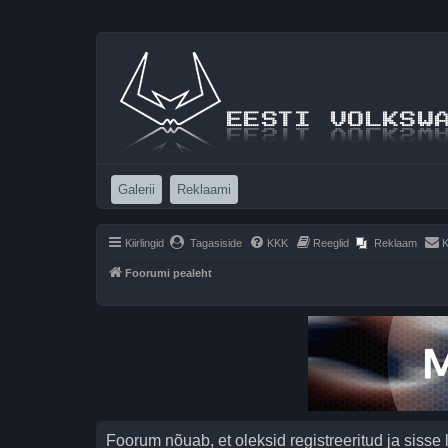
(Opens a new tab)
(Opens a new tab)
Galerii
Reklaami
Kiirlingid
Tagasiside
KKK
Reeglid
Reklaam
K
Foorumi pealeht
Foorum nõuab, et oleksid registreeritud ja sisse 