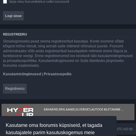
Varja minu foorumilolekut sellel sessioonil
REGISTREERU
Sisselogimiseks pead olema registreeritud kasutaja. Konto loomine võtab
kõigest mõne minuti, ning annab sulle mitmeid võimalusi juurde. Foorumi
administraator võib anda registreeritud kasutajatele mitmeid olulisi õigusi ja
funktsioone veelgi. Enne registreerumist loe kindlasti läbi kasutamistingimused
ja privaatsuspoliitika. Kasutamistingimused on Sulle täielikuks järgmiseks
foorumis osalemiseks.
Kasutamistingimused
|
Privaatsuspoliis
Registreeru
Kasutame oma foorumis küpsiseid, et tagada
Foorumi pealeht
Kõik kellaajad on
UTC+02:00
kasutajatele parim kasutuskogemus meie