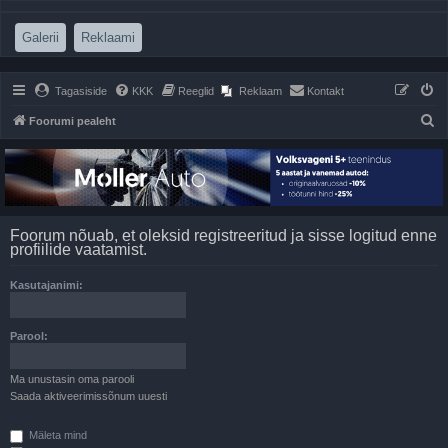
(Opens a new tab)
(Opens a new tab)
Galerii
Reklaami
Tagasiside
KKK
Reeglid
Reklaam
Kontakt
O
Foorumi pealeht
t
s
i
Foorum nõuab, et oleksid registreeritud ja sisse logitud enne
profiilide vaatamist.
Kasutajanimi:
Parool:
Ma unustasin oma parooli
Saada aktiveerimissõnum uuesti
Mäleta mind