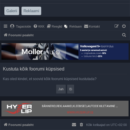
(Opens a new tab)
(Opens a new tab)
Galerii
Reklaami
Tagasiside
KKK
Reeglid
Reklaam
Kontakt
O
Foorumi pealeht
t
s
i
Kustuta kõik foorumi küpsised
Kas oled kindel, et soovid kõik foorumi küpsised kustutada?
Foorumi pealeht
Kõik kellaajad on
UTC+02:00