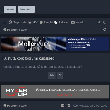
(Opens a new tab)
(Opens a new tab)
Galerii
Reklaami
Tagasiside
KKK
Reeglid
Reklaam
Kontakt
O
Foorumi pealeht
t
s
i
Kustuta kõik foorumi küpsised
Kas oled kindel, et soovid kõik foorumi küpsised kustutada?
Foorumi pealeht
Kõik kellaajad on
UTC+02:00