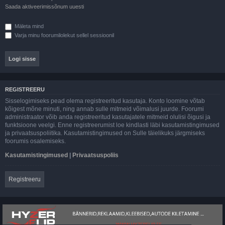
Saada aktiveerimissõnum uuesti
Mäleta mind
Varja minu foorumilolekut sellel sessioonil
REGISTREERU
Sisselogimiseks pead olema registreeritud kasutaja. Konto loomine võtab
kõigest mõne minuti, ning annab sulle mitmeid võimalusi juurde. Foorumi
administraator võib anda registreeritud kasutajatele mitmeid olulisi õigusi ja
funktsioone veelgi. Enne registreerumist loe kindlasti läbi kasutamistingimused
ja privaatsuspoliitika. Kasutamistingimused on Sulle täielikuks järgmiseks
foorumis osalemiseks.
Kasutamistingimused
|
Privaatsuspoliis
Registreeru