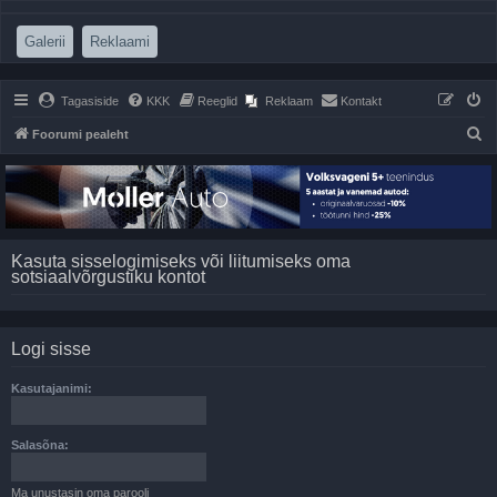
(Opens a new tab)
(Opens a new tab)
Galerii
Reklaami
Tagasiside
KKK
Reeglid
Reklaam
Kontakt
O
Foorumi pealeht
t
s
i
Kasuta sisselogimiseks või liitumiseks oma
sotsiaalvõrgustiku kontot
Logi sisse
Kasutajanimi:
Salasõna:
Ma unustasin oma parooli