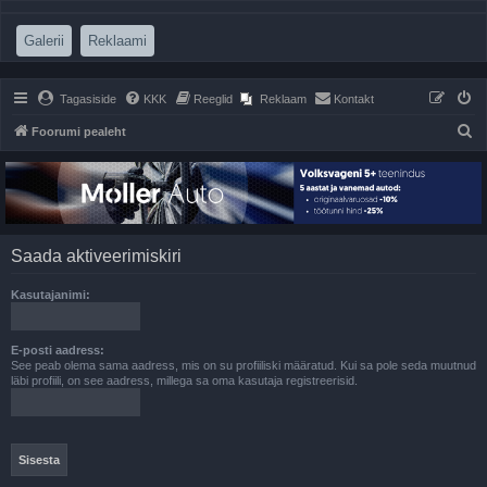
(Opens a new tab)
(Opens a new tab)
Galerii
Reklaami
Tagasiside
KKK
Reeglid
Reklaam
Kontakt
O
Foorumi pealeht
t
s
i
Saada aktiveerimiskiri
Kasutajanimi:
E-posti aadress:
See peab olema sama aadress, mis on su profiiliski määratud. Kui sa pole seda muutnud
läbi profiili, on see aadress, millega sa oma kasutaja registreerisid.