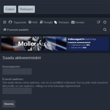
(Opens a new tab)
(Opens a new tab)
Galerii
Reklaami
Tagasiside
KKK
Reeglid
Reklaam
Kontakt
O
Foorumi pealeht
t
s
i
Saada aktiveerimiskiri
Kasutajanimi:
E-posti aadress:
See peab olema sama aadress, mis on su profiiliski määratud. Kui sa pole seda muutnud
läbi profiili, on see aadress, millega sa oma kasutaja registreerisid.