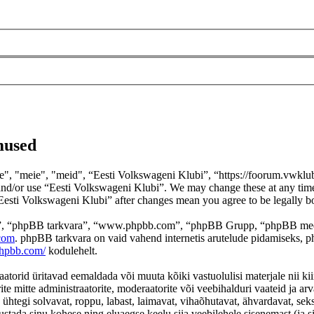
mused
 "meie", "meid", “Eesti Volkswageni Klubi”, “https://foorum.vwklubi.e
s and/or use “Eesti Volkswageni Klubi”. We may change these at any tim
 “Eesti Volkswageni Klubi” after changes mean you agree to be legally 
lle”, “phpBB tarkvara”, “www.phpbb.com”, “phpBB Grupp, “phpBB mee
com
. phpBB tarkvara on vaid vahend internetis arutelude pidamiseks, p
phpbb.com/
kodulehelt.
orid üritavad eemaldada või muuta kõiki vastuolulisi materjale nii kiire
ite mitte administraatorite, moderaatorite või veebihalduri vaateid ja arv
 ühtegi solvavat, roppu, labast, laimavat, vihaõhutavat, ähvardavat, se
justada sinu kohese ning eluaegse keelu siia veebilehele sisenemast (ja