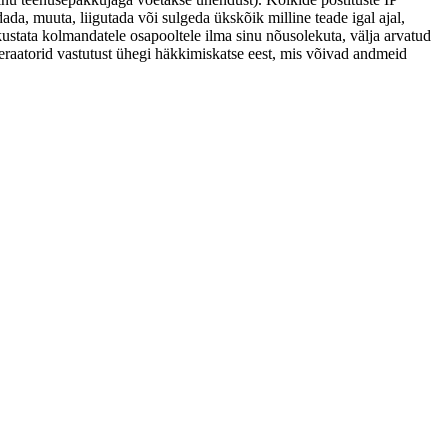
ada, muuta, liigutada või sulgeda ükskõik milline teade igal ajal,
kustata kolmandatele osapooltele ilma sinu nõusolekuta, välja arvatud
eraatorid vastutust ühegi häkkimiskatse eest, mis võivad andmeid