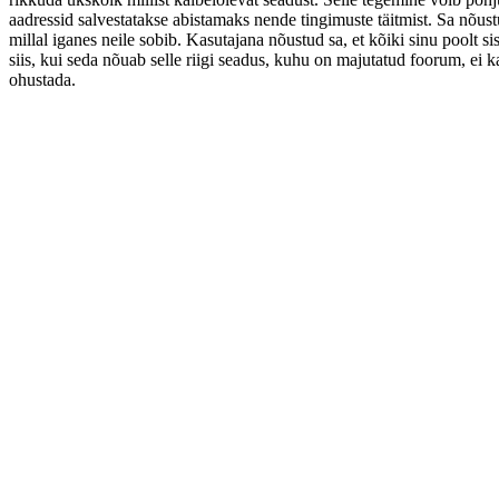
aadressid salvestatakse abistamaks nende tingimuste täitmist. Sa nõustu
millal iganes neile sobib. Kasutajana nõustud sa, et kõiki sinu poolt 
siis, kui seda nõuab selle riigi seadus, kuhu on majutatud foorum, e
ohustada.
Foorumi pealeht
Kõik kellaajad on
UTC+02:00
Kustuta kõik foorumi küpsised
Kontakt
Arendas
phpBB
® Forum Software © phpBB Limited
Prosilver Dark Edition by
Premium phpBB Styles
Estonian translation by Exabot © 2008*-2024
Privaatsus
|
Kasutajatingimused