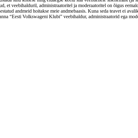
d, et veebihalduril, administraatoritel ja moderaatoritel on õigus eemald
sisestatud andmeid hoitakse meie andmebaasis. Kuna seda teavet ei avali
i kanna “Eesti Volkswageni Klubi” veebihaldur, administraatorid ega mod