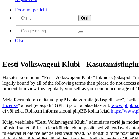
Foorumi pealeht
Otsi
Otsi
Eesti Volkswageni Klubi - Kasutamistingi
Hakates kommuuni “Eesti Volkswageni Klubi” liikmeks (edaspidi "me",
legally bound by all of the following terms then please do not acces
prudent to review this regularly yourself as your continued usage of
Meie foorumid on ehitatud phpBB platvormile (edaspidi “see”, “se
License
” alusel (edaspidi “GPL”) ja on allalaaditav siit:
www.phpbb.
ei või teha. Rohkem informatsiooni phpBB kohta leiad
https://www.
Kuigi veebilehe “Eesti Volkswageni Klubi” administraatorid ja moderaat
nõustud sa, et kõik siia leheküljele tehtud postitused väljendavad autor
tulenevalt ei ole me nende eest vastutavad. Sa nõustud mitte postitama
rikkuda ükskõik millist käibelolevat seadust. Selle tegemine võib põh