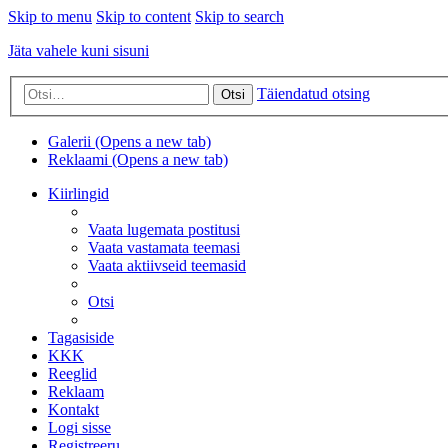
Skip to menu
Skip to content
Skip to search
Jäta vahele kuni sisuni
Täiendatud otsing
Otsi
Galerii
(Opens a new tab)
Reklaami
(Opens a new tab)
Kiirlingid
Vaata lugemata postitusi
Vaata vastamata teemasi
Vaata aktiivseid teemasid
Otsi
Tagasiside
KKK
Reeglid
Reklaam
Kontakt
Logi sisse
Registreeru