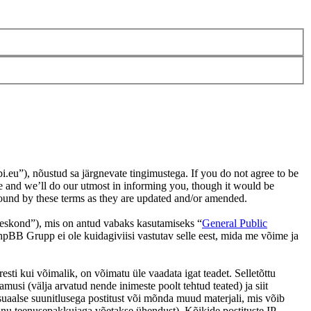
u”), nõustud sa järgnevate tingimustega. If you do not agree to be
e and we’ll do our utmost in informing you, though it would be
bound by these terms as they are updated and/or amended.
skond”), mis on antud vabaks kasutamiseks “
General Public
hpBB Grupp ei ole kuidagiviisi vastutav selle eest, mida me võime ja
sti kui võimalik, on võimatu üle vaadata igat teadet. Selletõttu
amusi (välja arvatud nende inimeste poolt tehtud teated) ja siit
ksuaalse suunitlusega postitust või mõnda muud materjali, mis võib
 sinu teenusepakkujaga võetakse ühendust). Kõikide postituste IP