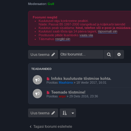
Moderaator:
Gull
Foorumi reeglid
Kuulutusel olgu konkreetne pealkiri.
Näide: Passat B5 1997-2000 stangelisad ja küljekarbi laiendid
Kuulutus peab sisaldama:
hind, telefon või e-post ja müüdav
Kuulutust saab tõsta iga 14 päeva tagant,
täpsemalt siin
Postitusele piltide lisamiseks
vaata siia
Täismahus
reeglid siin
Otsi
Täien
Uus teema
TEADAANDED
Infoks kuulutuste tõstmise kohta.
Postitas
Maahärra
»
18 Veebr 2017, 16:01
Teemade tõstmine!
Postitas
argo
»
29 Dets 2016, 23:36
Uus teema
Tagasi foorumi esilehele