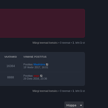
Märgi teemad loetuks
• 0 teemat •
1
. leht
1
-st
VAATAMISI
VIIMANE POSTITUS
Postitas
Maahärra
16364
18 Veebr 2017, 16:01
Postitas
argo
8888
29 Dets 2016, 23:36
Märgi teemad loetuks
• 0 teemat •
1
. leht
1
-st
Hüppa