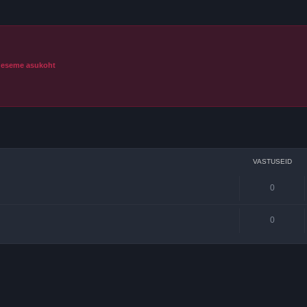
a eseme asukoht
datud otsing
VASTUSEID
0
0