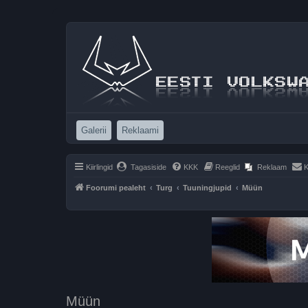
(Opens a new tab)
(Opens a new tab)
Galerii
Reklaami
Kiirlingid
Tagasiside
KKK
Reeglid
Reklaam
K
Foorumi pealeht
Turg
Tuuningjupid
Müün
Müün