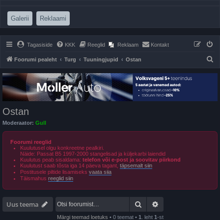
(Opens a new tab)
(Opens a new tab)
Galerii
Reklaami
Tagasiside
KKK
Reeglid
Reklaam
Kontakt
O
Foorumi pealeht
Turg
Tuuningjupid
Ostan
t
s
i
Ostan
Moderaator:
Gull
Foorumi reeglid
Kuulutusel olgu konkreetne pealkiri.
Näide: Passat B5 1997-2000 stangelisad ja küljekarbi laiendid
Kuulutus peab sisaldama:
telefon või e-post ja soovitav piirkond
Kuulutust saab tõsta iga 14 päeva tagant,
täpsemalt siin
Postitusele piltide lisamiseks
vaata siia
Täismahus
reeglid siin
Otsi
Täiendatud otsing
Uus teema
Märgi teemad loetuks
• 0 teemat •
1
. leht
1
-st