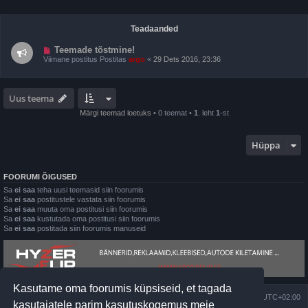
Teadaanded
Teemade tõstmine!
Viimane postitus Postitas
argo
«
29 Dets 2016, 23:36
Uus teema
Märgi teemad loetuks
• 0 teemat •
1
. leht
1
-st
Hüppa
FOORUMI ÕIGUSED
Sa
ei saa
teha uusi teemasid siin foorumis
Sa
ei saa
postitustele vastata siin foorumis
Sa
ei saa
muuta oma postitusi siin foorumis
Sa
ei saa
kustutada oma postitusi siin foorumis
Sa
ei saa
postitada siin foorumis manuseid
Kasutame oma foorumis küpsiseid, et tagada
Foorumi pealeht
Kõik kellaajad on
UTC+02:00
kasutajatele parim kasutuskogemus meie