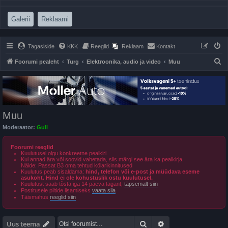
(Opens a new tab)
(Opens a new tab)
Galerii
Reklaami
Tagasiside
KKK
Reeglid
Reklaam
Kontakt
O
Foorumi pealeht
Turg
Elektroonika, audio ja video
Muu
t
s
i
Muu
Moderaator:
Gull
Foorumi reeglid
Kuulutusel olgu konkreetne pealkiri.
Kui annad ära või soovid vahetada, siis märgi see ära ka pealkirja.
Näide: Passat B3 oma tehtud kõlarikinnitused
Kuulutus peab sisaldama:
hind, telefon või e-post ja müüdava eseme
asukoht. Hind ei ole kohustuslik ostu kuulutusel.
Kuulutust saab tõsta iga 14 päeva tagant,
täpsemalt siin
Postitusele piltide lisamiseks
vaata siia
Täismahus
reeglid siin
Otsi
Täiendatud otsing
Uus teema