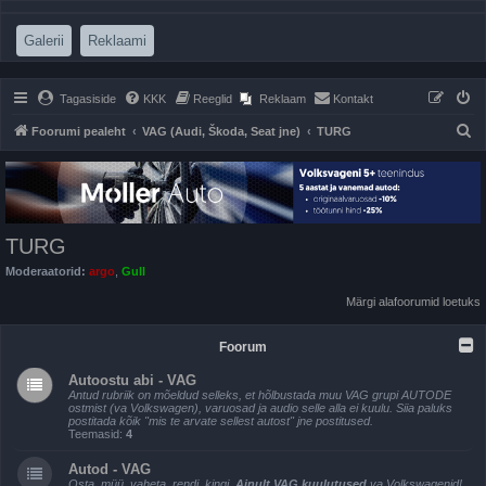
(Opens a new tab)
(Opens a new tab)
Galerii
Reklaami
Tagasiside
KKK
Reeglid
Reklaam
Kontakt
O
Foorumi pealeht
VAG (Audi, Škoda, Seat jne)
TURG
t
s
i
TURG
Moderaatorid:
argo
,
Gull
Märgi alafoorumid loetuks
Foorum
Autoostu abi - VAG
Antud rubriik on mõeldud selleks, et hõlbustada muu VAG grupi AUTODE
ostmist (va Volkswagen), varuosad ja audio selle alla ei kuulu. Siia paluks
postitada kõik "mis te arvate sellest autost" jne postitused.
Teemasid:
4
Autod - VAG
Osta, müü, vaheta, rendi, kingi.
Ainult VAG kuulutused
va Volkswagenid!