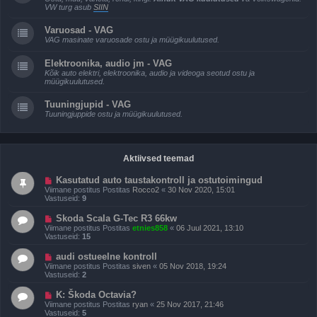
VW turg asub
SIIN
Varuosad - VAG
VAG masinate varuosade ostu ja müügikuulutused.
Elektroonika, audio jm - VAG
Kõik auto elektri, elektroonika, audio ja videoga seotud ostu ja
müügikuulutused.
Tuuningjupid - VAG
Tuuningjuppide ostu ja müügikuulutused.
Aktiivsed teemad
Kasutatud auto taustakontroll ja ostutoimingud
Viimane postitus Postitas
Rocco2
«
30 Nov 2020, 15:01
Vastuseid:
9
Skoda Scala G-Tec R3 66kw
Viimane postitus Postitas
etnies858
«
06 Juul 2021, 13:10
Vastuseid:
15
audi ostueelne kontroll
Viimane postitus Postitas
siven
«
05 Nov 2018, 19:24
Vastuseid:
2
K: Škoda Octavia?
Viimane postitus Postitas
ryan
«
25 Nov 2017, 21:46
Vastuseid:
5