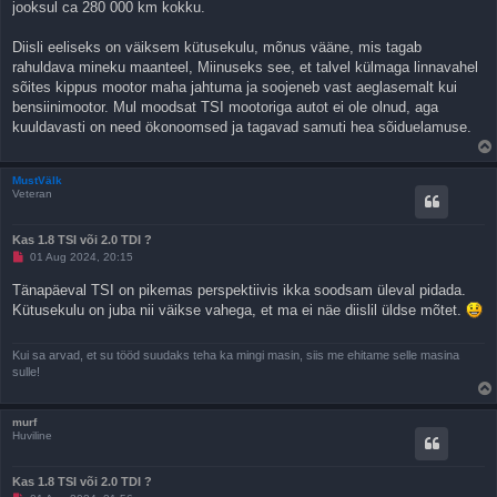
jooksul ca 280 000 km kokku.
Diisli eeliseks on väiksem kütusekulu, mõnus vääne, mis tagab
rahuldava mineku maanteel, Miinuseks see, et talvel külmaga linnavahel
sõites kippus mootor maha jahtuma ja soojeneb vast aeglasemalt kui
bensiinimootor. Mul moodsat TSI mootoriga autot ei ole olnud, aga
kuuldavasti on need ökonoomsed ja tagavad samuti hea sõiduelamuse.
MustVälk
Veteran
Kas 1.8 TSI või 2.0 TDI ?
L
01 Aug 2024, 20:15
u
g
Tänapäeval TSI on pikemas perspektiivis ikka soodsam üleval pidada.
e
Kütusekulu on juba nii väikse vahega, et ma ei näe diislil üldse mõtet.
m
a
t
a
Kui sa arvad, et su tööd suudaks teha ka mingi masin, siis me ehitame selle masina
p
sulle!
o
s
t
i
murf
t
Huviline
u
s
Kas 1.8 TSI või 2.0 TDI ?