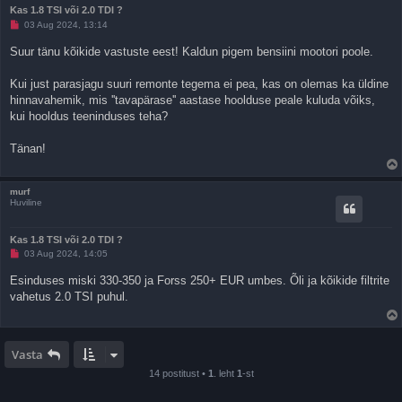
Kas 1.8 TSI või 2.0 TDI ?
L
03 Aug 2024, 13:14
u
g
Suur tänu kõikide vastuste eest! Kaldun pigem bensiini mootori poole.
e
m
a
Kui just parasjagu suuri remonte tegema ei pea, kas on olemas ka üldine
t
hinnavahemik, mis ''tavapärase'' aastase hoolduse peale kuluda võiks,
a
p
kui hooldus teeninduses teha?
o
s
t
Tänan!
i
t
u
s
murf
Huviline
Kas 1.8 TSI või 2.0 TDI ?
L
03 Aug 2024, 14:05
u
g
Esinduses miski 330-350 ja Forss 250+ EUR umbes. Õli ja kõikide filtrite
e
vahetus 2.0 TSI puhul.
m
a
t
a
p
o
Vasta
s
t
14 postitust •
1
. leht
1
-st
i
t