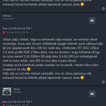
Võib olla on sul ehk mõned variandid, mis on silma jäänud ja ehk
s
oskavad teised ka linkide põhjal täpsemalt vastust anda
JNiidas
Uustulnuk
Kas 1.8 TSI või 2.0 TDI ?
L
01 Aug 2024, 22:38
u
g
sõltub palju sõidad, nagu ka eelnevalt välja toodud, ise eelsitan diisel
e
mootoriga, kuna elan linnast mõõdukalt kaugel töökoht asub tallinna külje
m
a
all,siis igapäevaselt ikka 100 km tuleb ära, võrdluseks B7 2011 125kw
t
2,0 disla ja B8 2015 176kw disla, mis ka 4motion, kuigi kõttekulu B7ga
a
p
on minu rekord 3,4L/100km B8 jääb ikka 5,6-6L/100 km kohta(täpselt
o
veel ei oska öelda, sest B8 on mul alles kuuke olnud)
s
t
muidugi ainult küttekulu peale vaadata on ka paslik, natuke ikka võiks
i
mugavust ka olla
t
u
Võib olla on sul ehk mõned variandid, mis on silma jäänud ja ehk
s
oskavad teised ka linkide põhjal täpsemalt vastust anda
Ra1ts
Huviline
Kas 1.8 TSI või 2.0 TDI ?
L
02 Aug 2024, 06:16