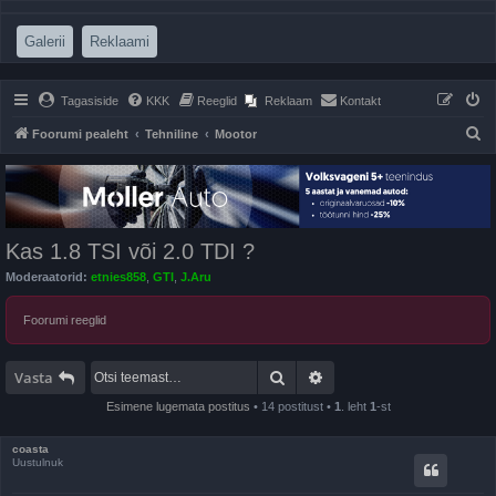
(Opens a new tab)
(Opens a new tab)
Galerii
Reklaami
Tagasiside
KKK
Reeglid
Reklaam
Kontakt
O
Foorumi pealeht
Tehniline
Mootor
t
s
i
Kas 1.8 TSI või 2.0 TDI ?
Moderaatorid:
etnies858
,
GTI
,
J.Aru
Foorumi reeglid
Otsi
Täiendatud otsing
Vasta
Esimene lugemata postitus
• 14 postitust •
1
. leht
1
-st
coasta
Uustulnuk