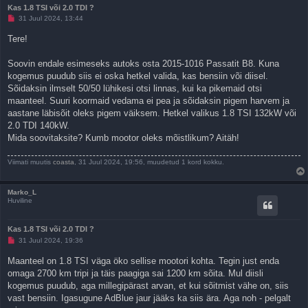
Kas 1.8 TSI või 2.0 TDI ?
L
31 Juul 2024, 13:44
u
g
Tere!
e
m
a
Soovin endale esimeseks autoks osta 2015-1016 Passatit B8. Kuna
t
kogemus puudub siis ei oska hetkel valida, kas bensiin või diisel.
a
p
Sõidaksin ilmselt 50/50 lühikesi otsi linnas, kui ka pikemaid otsi
o
maanteel. Suuri koormaid vedama ei pea ja sõidaksin pigem harvem ja
s
t
aastane läbisõit oleks pigem väiksem. Hetkel valikus 1.8 TSI 132kW või
i
2.0 TDI 140kW.
t
u
Mida soovitaksite? Kumb mootor oleks mõistlikum? Aitäh!
s
Viimati muutis
coasta
, 31 Juul 2024, 19:56, muudetud 1 kord kokku.
Marko_L
Huviline
Kas 1.8 TSI või 2.0 TDI ?
L
31 Juul 2024, 19:36
u
g
Maanteel on 1.8 TSI väga öko sellise mootori kohta. Tegin just enda
e
omaga 2700 km tripi ja täis paagiga sai 1200 km sõita. Mul diisli
m
a
kogemus puudub, aga millegipärast arvan, et kui sõitmist vähe on, siis
t
vast bensiin. Igasugune AdBlue jaur jääks ka siis ära. Aga noh - pelgalt
a
p