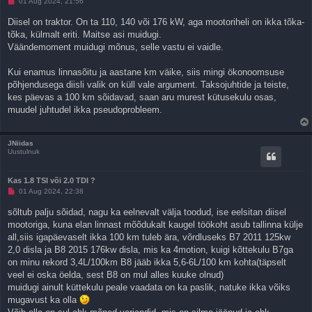
L
01 Aug 2024, 21:56
u
g
Diisel on traktor. On ta 110, 140 või 176 kW, aga mootoriheli on ikka tõka-
e
tõka, külmalt eriti. Maitse asi muidugi.
m
a
Väändemoment muidugi mõnus, selle vastu ei vaidle.
t
a
p
Kui enamus linnasõitu ja aastane km väike, siis mingi ökonoomsuse
o
põhjendusega diisli valik on küll vale argument. Taksojuhtide ja teiste,
s
t
kes päevas a 100 km sõidavad, saan aru murest kütusekulu osas,
i
muudel juhtudel ikka pseudoprobleem.
t
u
s
JNiidas
Uustulnuk
Kas 1.8 TSI või 2.0 TDI ?
L
01 Aug 2024, 22:38
u
g
sõltub palju sõidad, nagu ka eelnevalt välja toodud, ise eelsitan diisel
e
mootoriga, kuna elan linnast mõõdukalt kaugel töökoht asub tallinna külje
m
a
all,siis igapäevaselt ikka 100 km tuleb ära, võrdluseks B7 2011 125kw
t
2,0 disla ja B8 2015 176kw disla, mis ka 4motion, kuigi kõttekulu B7ga
a
p
on minu rekord 3,4L/100km B8 jääb ikka 5,6-6L/100 km kohta(täpselt
o
veel ei oska öelda, sest B8 on mul alles kuuke olnud)
s
t
muidugi ainult küttekulu peale vaadata on ka paslik, natuke ikka võiks
i
mugavust ka olla
t
u