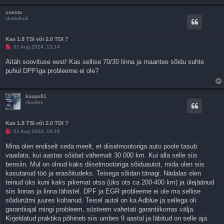
p
o
coasta
s
Uustulnuk
t
i
t
Kas 1.8 TSI või 2.0 TDI ?
u
s
L
01 Aug 2024, 13:14
u
g
Aitäh soovituse eest! Kas sellise 70/30 linna ja maantee sõidu suhte
e
puhul DPF'iga probleeme ei ole?
m
a
t
a
p
kaupo51
o
Huviline
s
t
i
Kas 1.8 TSI või 2.0 TDI ?
t
u
L
01 Aug 2024, 19:18
s
u
g
Mina olen endiselt seda meelt, et diiselmootoriga auto poole tasub
e
vaadata, kui aastas sõidad vähemalt 30 000 km. Kui alla selle siis
m
a
bensiin. Mul on olnud kaks diiselmootoriga sõiduautot, mida olen siis
t
kasutanud töö ja erasõitudeks. Teisega sõidan tänagi. Nädalas olen
a
p
teinud üks kuni kaks pikemat otsa (üks ots ca 200-400 km) ja ülejäänud
o
siis linnas ja linna lähistel. DPF ja EGR probleeme ei ole ma sellise
s
t
sõidurütmi juures kohanud. Teisel autol on ka Adblue ja sellega oli
i
garantiiajal mingi probleem, süsteem vahetati garantiikorras välja.
t
u
Kirjeldatud praktika põhineb siis umbes 9 aastal ja läbitud on selle aja
s