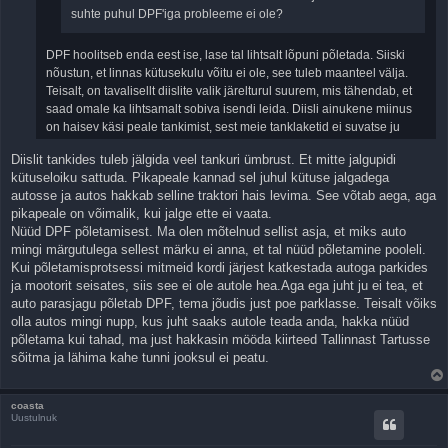
s
suhte puhul DPF'iga probleeme ei ole?
t
i
t
u
DPF hoolitseb enda eest ise, lase tal lihtsalt lõpuni põletada. Siiski
s
nõustun, et linnas kütusekulu võitu ei ole, see tuleb maanteel välja.
Teisalt, on tavalisellt diislite valik järelturul suurem, mis tähendab, et
saad omale ka lihtsamalt sobiva isendi leida. Diisli ainukene miinus
on haisev käsi peale tankimist, sest meie tanklaketid ei suvatse ju
püstoleid puhastada.
Diislit tankides tuleb jälgida veel tankuri ümbrust. Et mitte jalgupidi
kütuseloiku sattuda. Pikapeale kannad sel juhul kütuse jalgadega
autosse ja autos hakkab selline traktori hais levima. See võtab aega, aga
pikapeale on võimalik, kui jalge ette ei vaata.
Nüüd DPF põletamisest. Ma olen mõtelnud sellist asja, et miks auto
mingi märgutulega sellest märku ei anna, et tal nüüd põletamine pooleli.
Kui põletamisprotsessi mitmeid kordi järjest katkestada autoga parkides
ja mootorit seisates, siis see ei ole autole hea.Aga ega juht ju ei tea, et
auto parasjagu põletab DPF, tema jõudis just poe parklasse. Teisalt võiks
olla autos mingi nupp, kus juht saaks autole teada anda, hakka nüüd
põletama kui tahad, ma just hakkasin mööda kiirteed Tallinnast Tartusse
sõitma ja lähima kahe tunni jooksul ei peatu.
coasta
Uustulnuk