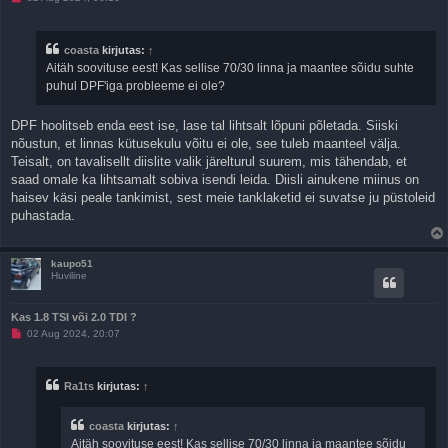
u
g
e
m
coasta
kirjutas:
↑
a
Aitäh soovituse eest! Kas sellise 70/30 linna ja maantee sõidu suhte
t
a
puhul DPF'iga probleeme ei ole?
p
o
s
DPF hoolitseb enda eest ise, lase tal lihtsalt lõpuni põletada. Siiski
t
i
nõustun, et linnas kütusekulu võitu ei ole, see tuleb maanteel välja.
t
Teisalt, on tavalisellt diislite valik järelturul suurem, mis tähendab, et
u
s
saad omale ka lihtsamalt sobiva isendi leida. Diisli ainukene miinus on
haisev käsi peale tankimist, sest meie tanklaketid ei suvatse ju püstoleid
puhastada.
kaupo51
Huviline
Kas 1.8 TSI või 2.0 TDI ?
L
02 Aug 2024, 20:07
u
g
e
m
Ra1ts
kirjutas:
↑
a
t
a
coasta
kirjutas:
↑
p
o
Aitäh soovituse eest! Kas sellise 70/30 linna ja maantee sõidu