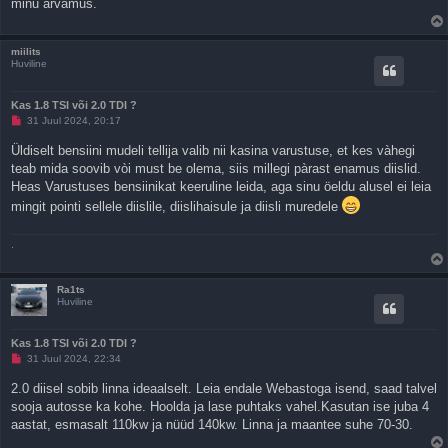
minu arvamus.
o
s
t
i
miilits
t
Huviline
u
s
Kas 1.8 TSI või 2.0 TDI ?
L
31 Juul 2024, 20:17
u
g
Üldiselt bensiini mudeli tellija valib nii kasina varustuse, et kes vàhegi
e
teab mida soovib vòi must be olema, siis millegi pàrast enamus diislid.
m
a
Heas Varustuses bensiinikat keeruline leida, aga sinu öeldu alusel ei leia
t
a
mingit pointi sellele diislile, diislihaisule ja diisli muredele
p
o
s
.
t
i
t
u
Ra1ts
s
Huviline
Kas 1.8 TSI või 2.0 TDI ?
L
31 Juul 2024, 22:34
u
g
2.0 diisel sobib linna ideaalselt. Leia endale Webastoga isend, saad talvel
e
sooja autosse ka kohe. Hoolda ja lase puhtaks vahel.Kasutan ise juba 4
m
a
aastat, esmasalt 110kw ja nüüd 140kw. Linna ja maantee suhe 70-30.
t
a